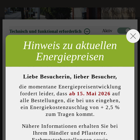
Aktiv
Technisch und funktional erforderlich
Hinweis zu aktuellen
Inaktiv
Marketing
Energiepreisen
Inaktiv
Analyse
Inaktiv
Komfort (Seitenfunktionalität)
Liebe Besucherin, lieber Besucher,
Inaktiv
Komfort (Google Maps)
die momentane Energiepreisentwicklung
fordert leider, dass
ab 15. Mai 2026
auf
alle Bestellungen, die bei uns eingehen,
ein Energiekostenzuschlag von + 2,5 %
Individuelle Cookies akzeptieren
zum Tragen kommt.
Nähere Informationen erhalten Sie bei
Diese Website verwendet Cookies, um Ihnen die bestmögliche
Ihrem Händler und Pflasterer.
Funktionalität bieten zu können...
Mehr Informationen
.
Farbmusterbestellungen sowie