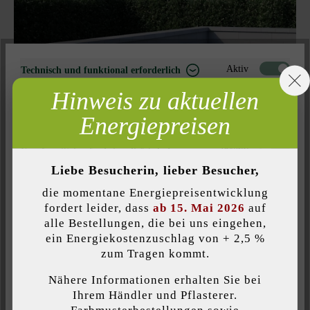
Aktiv
Technisch und funktional erforderlich
Hinweis zu aktuellen
Inaktiv
Marketing
Energiepreisen
Inaktiv
Analyse
Inaktiv
Komfort (Seitenfunktionalität)
Liebe Besucherin, lieber Besucher,
Inaktiv
Komfort (Google Maps)
die momentane Energiepreisentwicklung
fordert leider, dass
ab 15. Mai 2026
auf
alle Bestellungen, die bei uns eingehen,
ein Energiekostenzuschlag von + 2,5 %
Individuelle Cookies akzeptieren
zum Tragen kommt.
Nähere Informationen erhalten Sie bei
Diese Website verwendet Cookies, um Ihnen die bestmögliche
Ihrem Händler und Pflasterer.
Funktionalität bieten zu können...
Mehr Informationen
.
Farbmusterbestellungen sowie