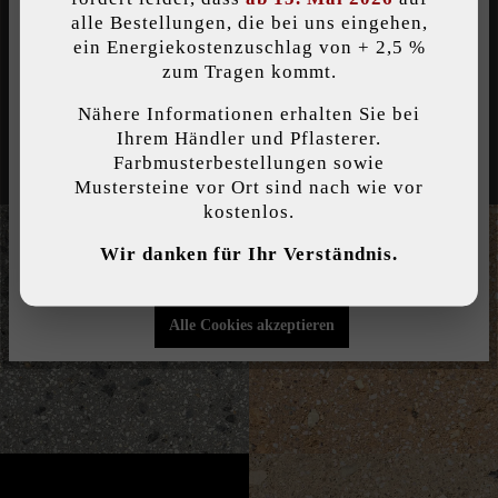
Inspirationen für Ihre
alle Bestellungen, die bei uns eingehen,
Creazzionen
ein Energiekostenzuschlag von + 2,5 %
Individuelle Cookies akzeptieren
zum Tragen kommt.
Nähere Informationen erhalten Sie bei
Diese Website verwendet Cookies, um Ihnen die bestmögliche
Ihrem Händler und Pflasterer.
Funktionalität bieten zu können...
Mehr Informationen
.
Farbmusterbestellungen sowie
Mustersteine vor Ort sind nach wie vor
kostenlos.
Individuelle Einstellungen
Wir danken für Ihr Verständnis.
Nur funktionale Cookies akzeptieren
Alle Cookies akzeptieren