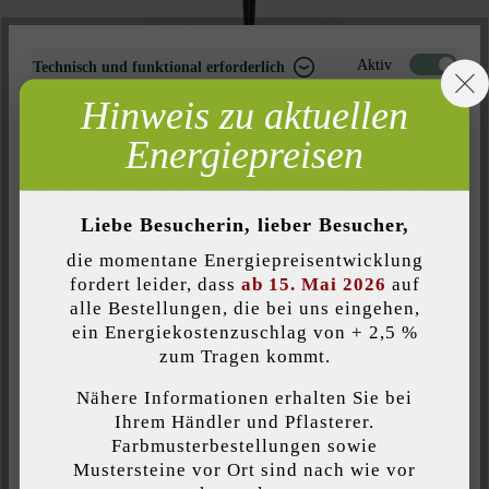
Aktiv
Technisch und funktional erforderlich
in-lite Big Scope
Hinweis zu aktuellen
Inaktiv
Marketing
Energiepreisen
Inaktiv
Analyse
Inaktiv
Komfort (Seitenfunktionalität)
IM SHOP
Liebe Besucherin, lieber Besucher,
Inaktiv
Komfort (Google Maps)
die momentane Energiepreisentwicklung
fordert leider, dass
ab 15. Mai 2026
auf
alle Bestellungen, die bei uns eingehen,
ein Energiekostenzuschlag von + 2,5 %
Individuelle Cookies akzeptieren
zum Tragen kommt.
Nähere Informationen erhalten Sie bei
Diese Website verwendet Cookies, um Ihnen die bestmögliche
Ihrem Händler und Pflasterer.
Funktionalität bieten zu können...
Mehr Informationen
.
Farbmusterbestellungen sowie
in-lite Scope
Mustersteine vor Ort sind nach wie vor