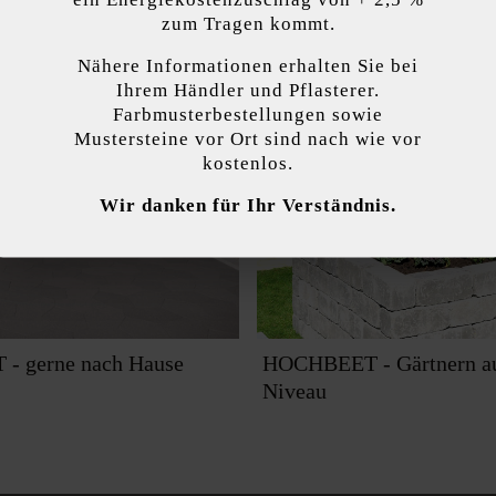
zum Tragen kommt.
Nähere Informationen erhalten Sie bei
kzeptieren
Ihrem Händler und Pflasterer.
Farbmusterbestellungen sowie
Mustersteine vor Ort sind nach wie vor
endet Cookies, um Ihnen die bestmögliche Funktionalität bieten zu können...
M
kostenlos.
Wir danken für Ihr Verständnis.
 Einstellungen
Nur funktionale Cookies akzeptieren
Alle Cookie
- gerne nach Hause
HOCHBEET - Gärtnern a
Niveau