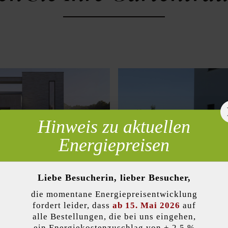
Hinweis zu aktuellen
 erforderlich
Energiepreisen
Liebe Besucherin, lieber Besucher,
die momentane Energiepreisentwicklung
lität)
ÄCHE - Grüne
GARTENMAUER - dem e
fordert leider, dass
ab 15. Mai 2026
auf
Reich einen Rahmen geb
alle Bestellungen, die bei uns eingehen,
ein Energiekostenzuschlag von + 2,5 %