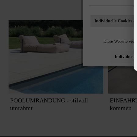
Individuelle Cookies a
Diese Website verw
Individuelle
POOLUMRANDUNG - stilvoll
EINFAHRT 
umrahmt
kommen