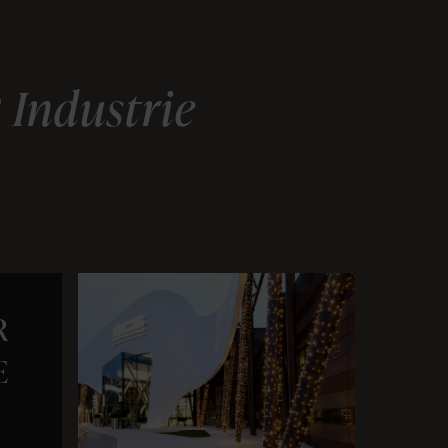
 Industrie
R
E