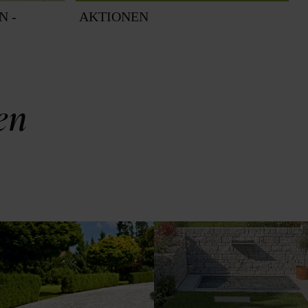
N -
AKTIONEN
ren
Kreatives Gestalten
Ausfahrt. Durchfahrt.
mit unseren Zaun- und
Einfahrt. Heimfahrt.