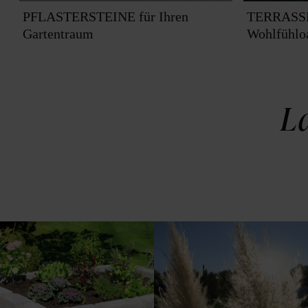
PFLASTERSTEINE für Ihren
TERRASS
Gartentraum
Wohlfühlo
La
Penthouse für Gemüse
Mit dem Garten Work-
& Co. Hochbeete aus
Life-Balance schaffen.