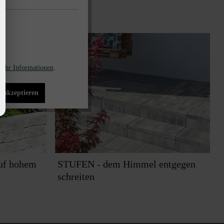
ehr Informationen
.
s akzeptieren
uf hohem
STUFEN - dem Himmel entgegen
schreiten