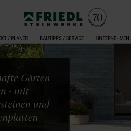
EKT / PLANER
BAUTIPPS / SERVICE
UNTERNEHMEN
afte Gärten
en - mit
rsteinen und
enplatten