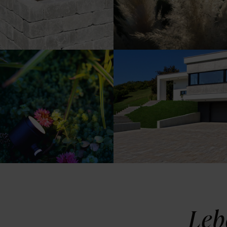
Steinen gebaut.
Farbliche Akzente
Lichtblicke machen
setzen – auch in der
das Leben besonders.
Einfahrt.
Leb