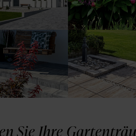
Zuhause.
Mit unseren
Harmonisches
Terrassenplatten ist
Zusammenspiel von
jeder Tag wie ein
Stein und Grün.
Kurzurlaub.
en Sie Ihre Gartenträ