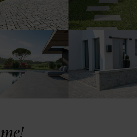
Mauersteinen.
Splash.
Mauer. Puristisch.
Poolumrandungen.
Klar.
ume!