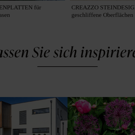
ENPLATTEN für
CREAZZO STEINDESIG
asen
geschliffene Oberflächen
ssen Sie sich inspirie
Pflastersteine für ein
Den blühenden Garten
rundum schönes
genießen.