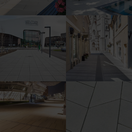
Shopping City Süd
Fußgängerzone Wiener. Str.,
Wr. Neustadt
Campus der WU Wien
Sonderformate