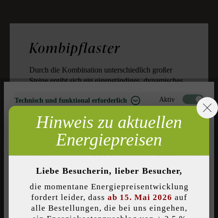
Kombipflaster
Durch die Kombination unterschiedlich großer
Steine ergibt sich ein eigenständiges, dynamisches
Pflaster- bzw. Fugenbild. Bei Kombipflastern
Aktiv
Technisch und funktional erforderlich
erhalten Sie automatisch Steine mit gleicher Breite
und unterschiedlichen Längen.
Hinweis zu aktuellen
Inaktiv
Marketing
Energiepreisen
Inaktiv
Analyse
Inaktiv
Komfort (Seitenfunktionalität)
Liebe Besucherin, lieber Besucher,
Inaktiv
Komfort (Google Maps)
die momentane Energiepreisentwicklung
fordert leider, dass
ab 15. Mai 2026
auf
alle Bestellungen, die bei uns eingehen,