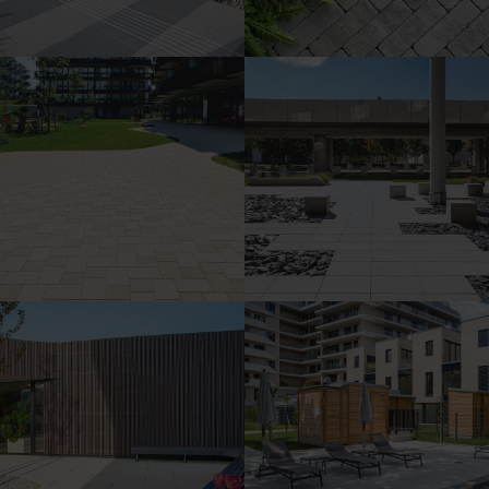
Vorgartenstr. 204/Messe
Carree, Wien
In der Wiesen Süd, Wien
Sonderformate
Standardformate
Classic VG4 20 x 20 x 8 cm
Pfarrwiesengasse 23, Wien -
ein Projekt der Buwog
Group
Ärztezentrum
Scheiblingkirchen