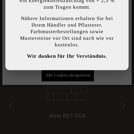
ein Energiekostenzuschlag von + 2,5 %
Individuelle Cookies akzeptieren
zum Tragen kommt.
Nähere Informationen erhalten Sie bei
Diese Website verwendet Cookies, um Ihnen die bestmögliche
Ihrem Händler und Pflasterer.
Funktionalität bieten zu können...
Mehr Informationen
.
Farbmusterbestellungen sowie
Mustersteine vor Ort sind nach wie vor
kostenlos.
Individuelle Einstellungen
Wir danken für Ihr Verständnis.
Nur funktionale Cookies akzeptieren
Alle Cookies akzeptieren
Triad VG4