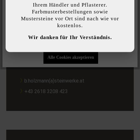
Diese Website verwendet Cookies, um Ihnen die bestmögliche
Ihrem Händler und Pflasterer.
Funktionalität bieten zu können...
Mehr Informationen
.
+43 2618 3208 435
Farbmusterbestellungen sowie
Mustersteine vor Ort sind nach wie vor
kostenlos.
Individuelle Einstellungen
Wir danken für Ihr Verständnis.
Nur funktionale Cookies akzeptieren
Bernhard Holzmann
Alle Cookies akzeptieren
Produktberatung und Preisinformation
b.holzmann(a)steinwerke.at
+43 2618 3208 423