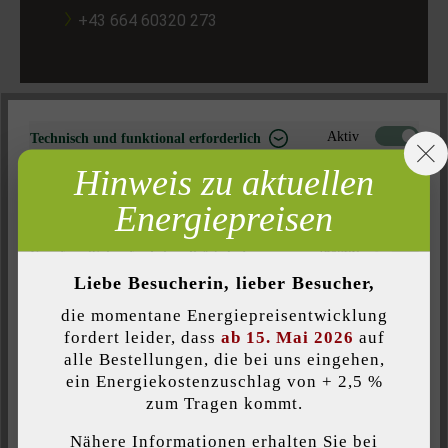
+43 664 60320 273
Aktiv
Technisch und funktional erforderlich
Hinweis zu aktuellen
Inaktiv
Marketing
INNENDIENST
Energiepreisen
Inaktiv
Analyse
Inaktiv
Komfort (Seitenfunktionalität)
Liebe Besucherin, lieber Besucher,
Inaktiv
Komfort (Google Maps)
die momentane Energiepreisentwicklung
Sanel Kupresak
fordert leider, dass
ab 15. Mai 2026
auf
alle Bestellungen, die bei uns eingehen,
ein Energiekostenzuschlag von + 2,5 %
Individuelle Cookies akzeptieren
Produktberatung und Preisinformation
zum Tragen kommt.
Nähere Informationen erhalten Sie bei
s.kupresak(a)steinwerke.at