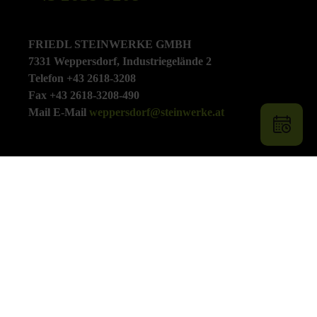
FRIEDL STEINWERKE GMBH
7331 Weppersdorf, Industriegelände 2
Telefon +43 2618-3208
Fax +43 2618-3208-490
Mail E-Mail
weppersdorf@steinwerke.at
Impressum
Cookie-Einstellungen