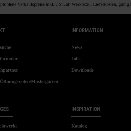
fohlene Verkaufspreise inkl. USt., ab Werk/exkl. Lieferkosten, gültig
KT
INFORMATION
suche
News
formular
Jobs
hpartner
Downloads
/Öffnungszeiten/Mustergärten
IGES
INSPIRATION
einwerke
Katalog