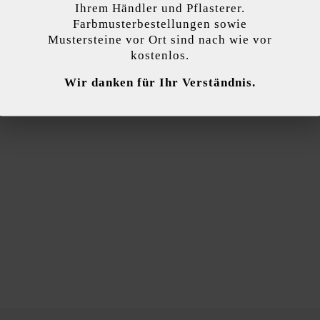
Ihrem Händler und Pflasterer.
Farbmusterbestellungen sowie
Mustersteine vor Ort sind nach wie vor
endet Cookies, um Ihnen die bestmögliche Funktionalität bieten zu können...
M
kostenlos.
Wir danken für Ihr Verständnis.
 Einstellungen
Nur funktionale Cookies akzeptieren
Alle Cookie