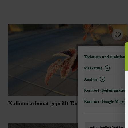
ZUBEHÖR
Technisch und funktional
Marketing
EINFARBIG/SCHATTIERT
Analyse
einfarbig
Komfort (Seitenfunktiona
Komfort (Google Maps)
Kaliumcarbonat geprillt Taumittel 25 kg
Individuelle Cookies a