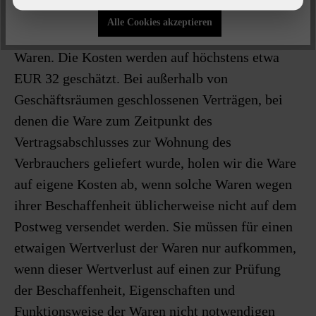
von vierzehn Tagen absenden. Sie tragen die
Alle Cookies akzeptieren
unmittelbaren Kosten der Rücksendung der
Waren. Die Kosten werden auf höchstens etwa
EUR 32 geschätzt. Bei außerhalb von
Geschäftsräumen geschlossenen Verträgen, bei
denen die Ware zum Zeitpunkt des
Vertragsabschlusses zur Wohnung des
Verbrauchers geliefert wurde, holen wir die Ware
auf eigene Kosten ab, wenn solche Waren wegen
ihrer Beschaffenheit üblicherweise nicht auf dem
Postweg versendet werden. Sie müssen für einen
etwaigen Wertverlust der Waren nur aufkommen,
wenn dieser Wertverlust auf einen zur Prüfung
der Beschaffenheit, Eigenschaften und
Funktionsweise der Waren nicht notwendigen