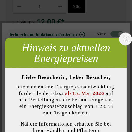
Anzahl
Stk.
12,00 €*
= 1 Stk. für
Aktiv
Technisch und funktional erforderlich
Hinweis zu aktuellen
Händler in der Nähe suchen
Inaktiv
Marketing
Energiepreisen
Inaktiv
Analyse
Zur Wunschliste hinzufügen
Inaktiv
Komfort (Seitenfunktionalität)
Liebe Besucherin, lieber Besucher,
Seite ausdrucken
Inaktiv
Komfort (Google Maps)
die momentane Energiepreisentwicklung
Artikelnummer:
21214
fordert leider, dass
ab 15. Mai 2026
auf
alle Bestellungen, die bei uns eingehen,
ein Energiekostenzuschlag von + 2,5 %
Individuelle Cookies akzeptieren
zum Tragen kommt.
Produktbeschreibung
Nähere Informationen erhalten Sie bei
Diese Website verwendet Cookies, um Ihnen die bestmögliche
Ihrem Händler und Pflasterer.