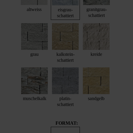
altweiss
granitgrau-
eisgrau-
schattiert
schattiert
grau
kalkstein-
kreide
schattiert
muschelkalk
platin-
sandgelb
schattiert
FORMAT: