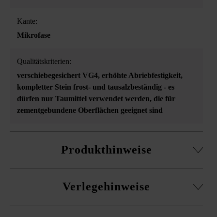
Kante:
Mikrofase
Qualitätskriterien:
verschiebegesichert VG4
, erhöhte Abriebfestigkeit
,
kompletter Stein frost- und tausalzbeständig - es
dürfen nur Taumittel verwendet werden, die für
zementgebundene Oberflächen geeignet sind
Produkthinweise
In den Formatangaben der VG4-Produkte ist ein
Verlegehinweise
Fugenanteil von 5 mm empfohlener Mindestfugenbreite
berücksichtigt.
Es ist unbedingt erforderlich, Pflaster aus mehreren
Bei Kombination verschiedener Bahnbreiten bzw.