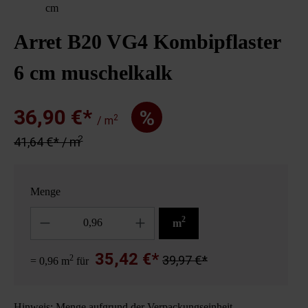
cm
Arret B20 VG4 Kombipflaster
6 cm muschelkalk
36,90 €*
%
2
/ m
2
41,64 €* / m
Menge
Anzahl
2
m
35,42 €*
2
39,97 €*
= 0,96 m
für
Hinweis: Menge aufgrund der Verpackungseinheit