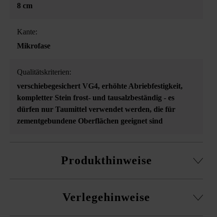
8 cm
Kante:
Mikrofase
Qualitätskriterien:
verschiebegesichert VG4
, erhöhte Abriebfestigkeit
,
kompletter Stein frost- und tausalzbeständig - es
dürfen nur Taumittel verwendet werden, die für
zementgebundene Oberflächen geeignet sind
Produkthinweise
In den Formatangaben der VG4-Produkte ist ein
Verlegehinweise
Fugenanteil von 5 mm empfohlener Mindestfugenbreite
berücksichtigt.