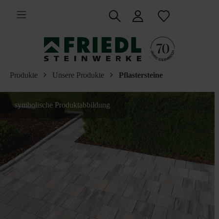
inhalt springen
Produkte
Unsere Produkte
Pflastersteine
symbolische Produktabbildung