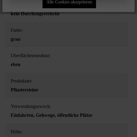
Alle Cookies akzeptieren
B. Müllabfuhr, Feuerwehrzufahrt, Wartungszufahrt),
kein Durchzugsverkehr
Farbe:
grau
Oberflächenstruktur:
eben
Produktart:
Pflastersteine
Verwendungszweck:
Einfahrten
, Gehwege
, öffentliche Plätze
Höhe: