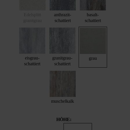
Edelsplitt
anthrazit-
basalt-
granitgrau
schattiert
schattiert
eisgrau-
granitgrau-
grau
schattiert
schattiert
muschelkalk
HÖHE: