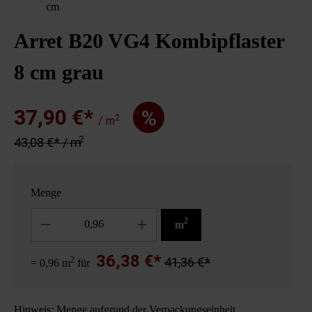
cm
Arret B20 VG4 Kombipflaster
8 cm grau
37,90 €*
%
2
/ m
2
43,08 €* / m
Menge
Anzahl
2
m
36,38 €*
2
41,36 €*
= 0,96 m
für
Hinweis: Menge aufgrund der Verpackungseinheit