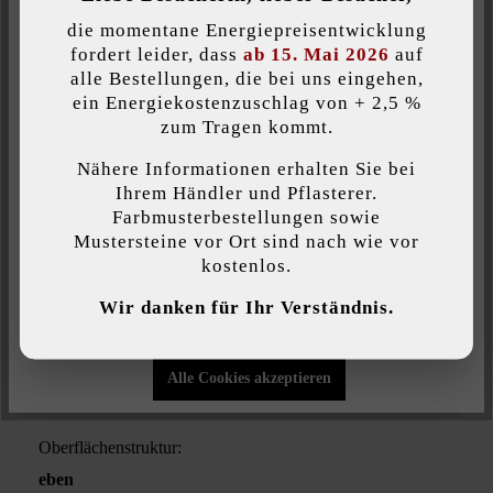
Inaktiv
sind in zwei Höhen erhältlich. Wählen Sie die für Ihre
Komfort (Google Maps)
die momentane Energiepreisentwicklung
Anforderungen entsprechende Steindicke.
fordert leider, dass
ab 15. Mai 2026
auf
alle Bestellungen, die bei uns eingehen,
ein Energiekostenzuschlag von + 2,5 %
Individuelle Cookies akzeptieren
zum Tragen kommt.
Produktgröße:
Nähere Informationen erhalten Sie bei
Kombiformat
Diese Website verwendet Cookies, um Ihnen die bestmögliche
Ihrem Händler und Pflasterer.
Funktionalität bieten zu können...
Mehr Informationen
.
Farbmusterbestellungen sowie
Belastbarkeit:
Mustersteine vor Ort sind nach wie vor
kostenlos.
Pkw-Nutzung bis 3,5 t mit geringem
Individuelle Einstellungen
Verkehrsaufkommen
Wir danken für Ihr Verständnis.
Nur funktionale Cookies akzeptieren
Farbe:
Alle Cookies akzeptieren
basalt-schattiert
Oberflächenstruktur:
eben