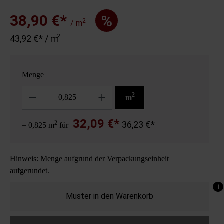
38,90 €*
%
2
/ m
2
43,92 €* / m
Menge
Anzahl
2
m
32,09 €*
2
36,23 €*
= 0,825 m
für
Hinweis: Menge aufgrund der Verpackungseinheit
aufgerundet.
i
Muster in den Warenkorb