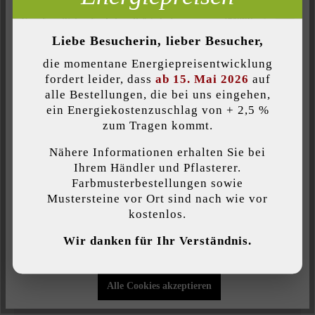
Kubus verwendet werden und wirkt in dieser Rolle überaus cool
Inaktiv
Komfort (Seitenfunktionalität)
und modern. Seine glatte Oberfläche aus Hochleistungsbeton
Liebe Besucherin, lieber Besucher,
verleiht ihm zudem eine überaus angenehme Haptik. In der
Inaktiv
Komfort (Google Maps)
die momentane Energiepreisentwicklung
Gartengestaltung sind innovative Dekorationen der letzte Schrei
fordert leider, dass
ab 15. Mai 2026
auf
– daher lassen Sie Ihre Kreativität freien Lauf und geben Sie
alle Bestellungen, die bei uns eingehen,
Ihrem Garten Ihre ganz persönliche Note – beispielsweise durch
ein Energiekostenzuschlag von + 2,5 %
den Einsatz von Betonkuben.
Individuelle Cookies akzeptieren
zum Tragen kommt.
Nähere Informationen erhalten Sie bei
Diese Website verwendet Cookies, um Ihnen die bestmögliche
Ihrem Händler und Pflasterer.
Funktionalität bieten zu können...
Mehr Informationen
.
Farbmusterbestellungen sowie
Farbe:
Mustersteine vor Ort sind nach wie vor
grau
kostenlos.
Individuelle Einstellungen
Wir danken für Ihr Verständnis.
Oberflächenstruktur:
Nur funktionale Cookies akzeptieren
eben
Alle Cookies akzeptieren
Produktart: