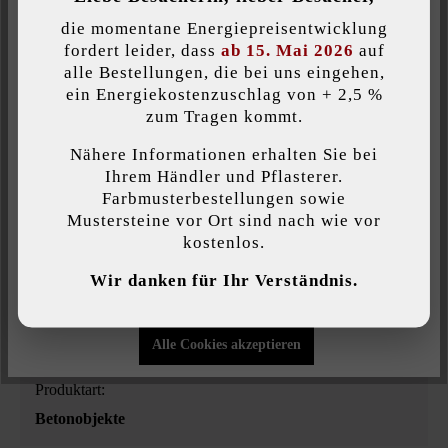
auf der Terrasse. Die Bola Kugeln sind aus Hochleistungsbeton
Inaktiv
Komfort (Google Maps)
gefertigt und mit glatter Oberfläche ausgeführt, die sich toll
die momentane Energiepreisentwicklung
anfühlt. Die Kugeln sind frostbeständig und können daher auch
fordert leider, dass
ab 15. Mai 2026
auf
alle Bestellungen, die bei uns eingehen,
im Freien überwintern. Um die Betonkugeln am Wegrollen zu
ein Energiekostenzuschlag von + 2,5 %
hindern, können diese auch mit einer Fixiervorrichtung bestellt
Individuelle Cookies akzeptieren
zum Tragen kommt.
werden.
Nähere Informationen erhalten Sie bei
Diese Website verwendet Cookies, um Ihnen die bestmögliche
Ihrem Händler und Pflasterer.
Funktionalität bieten zu können...
Mehr Informationen
.
Farbmusterbestellungen sowie
Mustersteine vor Ort sind nach wie vor
Farbe:
kostenlos.
Individuelle Einstellungen
granit-schattiert
Wir danken für Ihr Verständnis.
Nur funktionale Cookies akzeptieren
Oberflächenstruktur:
eben
Alle Cookies akzeptieren
Produktart:
Betonobjekte