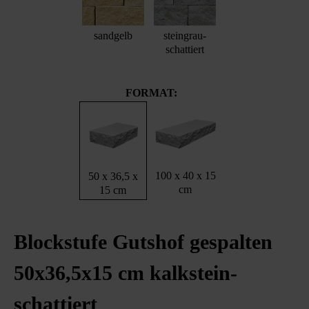
sandgelb
steingrau-
schattiert
FORMAT:
100 x 40 x 15
50 x 36,5 x
cm
15 cm
Blockstufe Gutshof gespalten
50x36,5x15 cm kalkstein-
schattiert