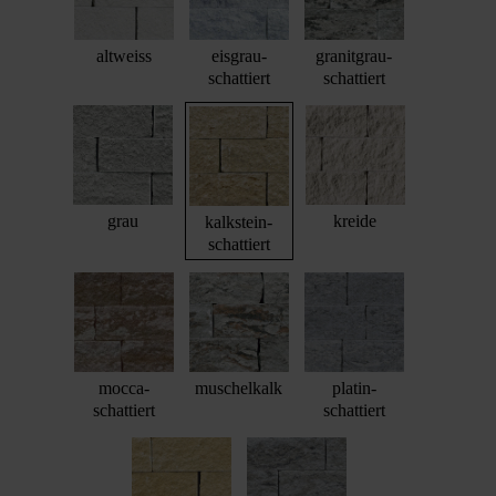
altweiss
eisgrau-
granitgrau-
schattiert
schattiert
grau
kreide
kalkstein-
schattiert
mocca-
muschelkalk
platin-
schattiert
schattiert