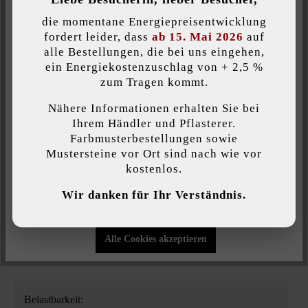
Inaktiv
Zur Wunschliste hinzufügen
Komfort (Google Maps)
die momentane Energiepreisentwicklung
Seite ausdrucken
fordert leider, dass
ab 15. Mai 2026
auf
alle Bestellungen, die bei uns eingehen,
Artikelnummer:
20053
ein Energiekostenzuschlag von + 2,5 %
Individuelle Cookies akzeptieren
zum Tragen kommt.
Nähere Informationen erhalten Sie bei
Diese Website verwendet Cookies, um Ihnen die bestmögliche
Ihrem Händler und Pflasterer.
Produktbeschreibung
Funktionalität bieten zu können...
Mehr Informationen
.
Farbmusterbestellungen sowie
Mustersteine vor Ort sind nach wie vor
Die Blockstufe Gutshof gespalten ist in zwei Größen erhältlich.
kostenlos.
Individuelle Einstellungen
Ihre Seitenflächen weisen eine gespaltene Oberfläche auf, was
Wir danken für Ihr Verständnis.
Treppen aufgrund des optischen Wechsels von gespaltener
Nur funktionale Cookies akzeptieren
Spiegelfläche und ebener Auftrittfläche besonders elegant
aussehen lässt.
Alle Cookies akzeptieren
Belastbarkeit: