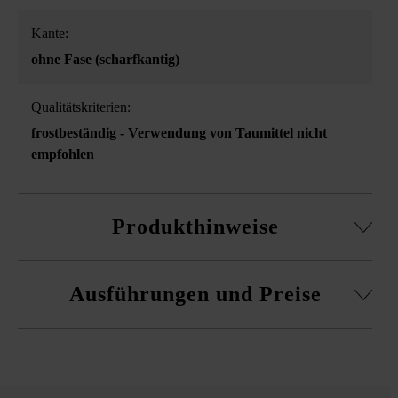
Kante:
ohne Fase (scharfkantig)
Qualitätskriterien:
frostbeständig - Verwendung von Taumittel nicht
empfohlen
Produkthinweise
Es ist aus produktionstechnischen Gründen leider nicht
Ausführungen und Preise
möglich, bei den Blockstufen 50 x 36,5 x 15 cm zwischen
3-seitig und 4-seitig gespaltenen Blockstufen zu wählen.
Blockstufe Gutshof gespalten