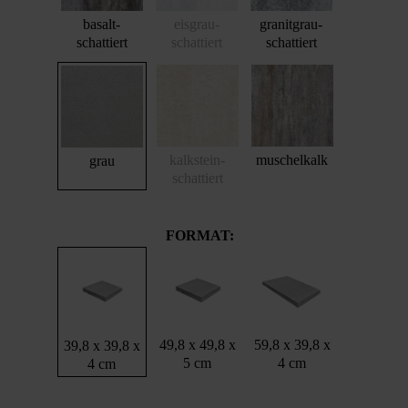
basalt-
eisgrau-
granitgrau-
schattiert
schattiert
schattiert
kalkstein-
muschelkalk
grau
schattiert
FORMAT:
49,8 x 49,8 x
59,8 x 39,8 x
39,8 x 39,8 x
5 cm
4 cm
4 cm