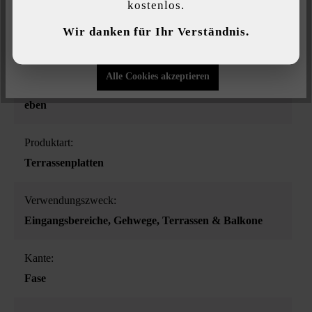
kostenlos.
Individuelle Einstellungen
Farbe:
Wir danken für Ihr Verständnis.
Nur funktionale Cookies akzeptieren
grau
Alle Cookies akzeptieren
Oberflächenstruktur:
eben
Produktart:
Terrassenplatten
Verwendungszweck:
Eingangsbereiche
, Gehwege
, Terrassen & Balkone
Kante:
Fase