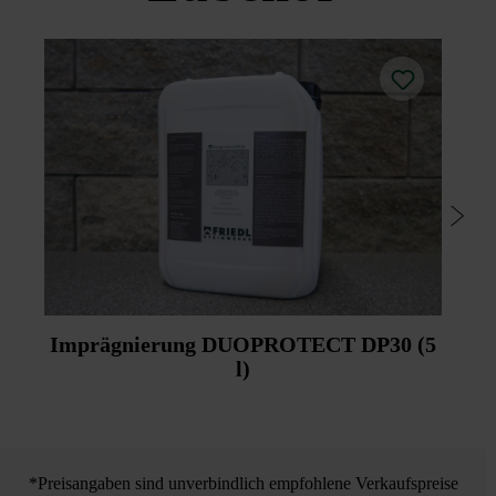
Um die Reinigung zu erleichtern, empfehlen Friedl
einzuhalten, bei Verwendung eines elastischen,
Steinwerke die nachträgliche Imprägnierung mittels
spannungsreduzierenden Fugenfüllstoffes ca. 5 mm
Duoprotect DP30 (Mitlieferung gegen Aufpreis möglich).
Fugenbreite.
Bitte beachten Sie die Verlegehinweise und die
Höhenunterschiede sind durch Klopfen mit einem nicht
Produktdatenblätter unter Bautipps/Service.
färbenden Kunststoffhammer sofort auszugleichen.
Imprägnierung DUOPROTECT DP30 (5
l)
*Preisangaben sind unverbindlich empfohlene Verkaufspreise