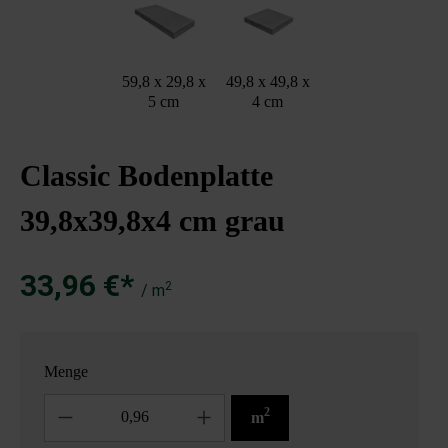
59,8 x 29,8 x
49,8 x 49,8 x
5 cm
4 cm
Classic Bodenplatte
39,8x39,8x4 cm grau
33,96 €*
2
/ m
Menge
Anzahl
2
m