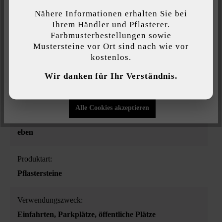
Nähere Informationen erhalten Sie bei
Diese Website verwendet Cookies, um Ihnen die bestmögliche
Belastbarkeit:
Ihrem Händler und Pflasterer.
Funktionalität bieten zu können...
Mehr Informationen
.
Farbmusterbestellungen sowie
überwiegend Pkw-Nutzung mit gelegentlichem
Mustersteine vor Ort sind nach wie vor
Lieferverkehr bis 7,5 t
kostenlos.
Individuelle Einstellungen
Wir danken für Ihr Verständnis.
Farbe:
Nur funktionale Cookies akzeptieren
grau
Alle Cookies akzeptieren
Oberflächenstruktur:
eben
Produktart:
Pflastersteine
Verwendungszweck:
Einfahrten
, Parkplätze
, öffentliche Plätze