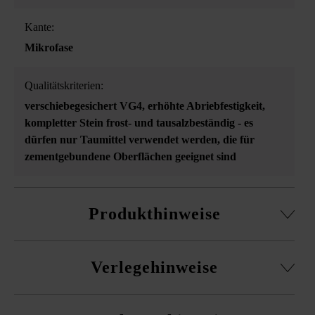
Kante:
Mikrofase
Qualitätskriterien:
verschiebegesichert VG4
, erhöhte Abriebfestigkeit
,
kompletter Stein frost- und tausalzbeständig - es
dürfen nur Taumittel verwendet werden, die für
zementgebundene Oberflächen geeignet sind
Produkthinweise
alle Formate separat lieferbar
Verlegehinweise
maschinell verlegbar
In den Formatangaben der VG4-Produkte ist ein
Es ist unbedingt erforderlich, Pflaster aus mehreren
Fugenanteil von 5 mm empfohlener Mindestfugenbreite