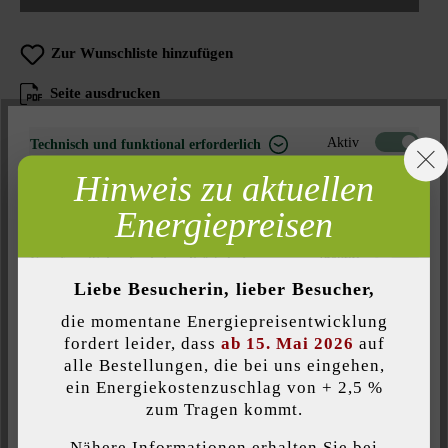
Zur Wunschliste hinzufügen
Seite ausdrucken
Artikelnummer:
20793
Aktiv
Technisch und funktional erforderlich
Hinweis zu aktuellen
Inaktiv
Marketing
Energiepreisen
Inaktiv
Analyse
Produktbeschreibung
Inaktiv
Komfort (Seitenfunktionalität)
Der Doppelverbundstein ist für hohe Beanspruchungen und
Liebe Besucherin, lieber Besucher,
Inaktiv
Komfort (Google Maps)
zum Befahren mit Lastkraftfahrzeugen bestens geeignet. In
die momentane Energiepreisentwicklung
Gewerbegebieten und auf Betriebsgeländen sorgen diese
fordert leider, dass
ab 15. Mai 2026
auf
Pflastersteine für ein sauberes, gepflegtes Aussehen der
alle Bestellungen, die bei uns eingehen,
Außenflächen. Es ist zudem maschinell verlegbar, was das
ein Energiekostenzuschlag von + 2,5 %
Individuelle Cookies akzeptieren
Pflastern insbesondere von großen Flächen wirtschaftlicher
zum Tragen kommt.
macht.
Nähere Informationen erhalten Sie bei