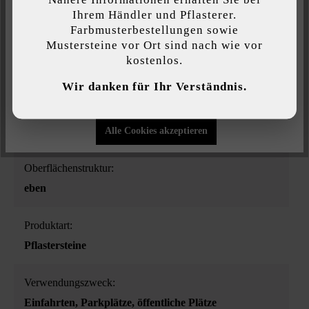
Diese Website verwendet Cookies, um Ihnen die bestmögliche
Ihrem Händler und Pflasterer.
Funktionalität bieten zu können...
Mehr Informationen
.
Farbmusterbestellungen sowie
Mustersteine vor Ort sind nach wie vor
Belastbarkeit:
kostenlos.
Individuelle Einstellungen
Lkw-Nutzung lt. RVS 03.08.63
Wir danken für Ihr Verständnis.
Nur funktionale Cookies akzeptieren
Farbe:
grau
Alle Cookies akzeptieren
Oberflächenstruktur:
eben
Produktart:
Pflastersteine
Verwendungszweck:
Einfahrten
, Parkplätze
, öffentliche Plätze