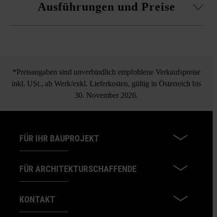
Ausführungen und Preise
Paletten und Lagen gemischt zu verlegen, um ein
natürliches, gleichmäßiges Farbenspiel zu erhalten und
Farbkonzentrationen zu vermeiden.
Doppelverbundstein ohne Fase
*Preisangaben sind unverbindlich empfohlene Verkaufspreise
inkl. USt., ab Werk/exkl. Lieferkosten, gültig in Österreich bis
30. November 2026.
FÜR IHR BAUPROJEKT
FÜR ARCHITEKTURSCHAFFENDE
KONTAKT