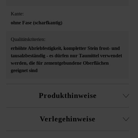
Kante:
ohne Fase (scharfkantig)
Qualitätskriterien:
erhöhte Abriebfestigkeit
, kompletter Stein frost- und
tausalzbeständig - es dürfen nur Taumittel verwendet
werden, die für zementgebundene Oberflächen
geeignet sind
Produkthinweise
maschinell verlegbar
Verlegehinweise
Bitte beachten Sie die Verlegehinweise und die
Produktdatenblätter unter Bautipps/Service.
Es ist unbedingt erforderlich, Pflaster aus mehreren