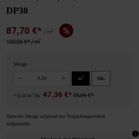
DP30
87,70 €*
%
2
/ m
2
103,08 €* / m
Menge
Anzahl
2
m
Stk.
47,36 €*
2
55,66 €*
= 0,54 m
für
Hinweis: Menge aufgrund der Verpackungseinheit
aufgerundet.
i