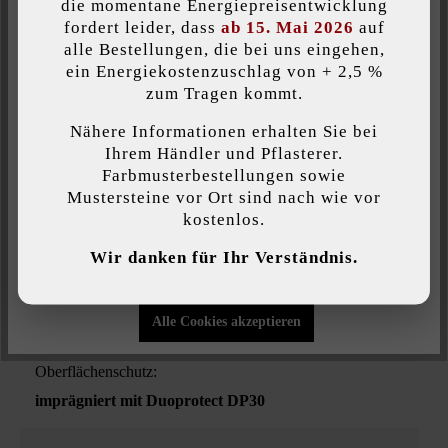
die momentane Energiepreisentwicklung
Produktart:
fordert leider, dass
ab 15. Mai 2026
auf
Terrassenplatten
alle Bestellungen, die bei uns eingehen,
ein Energiekostenzuschlag von + 2,5 %
Individuelle Cookies akzeptieren
zum Tragen kommt.
Veredelung:
feingestrahlt und diamantgebürstet
Nähere Informationen erhalten Sie bei
Diese Website verwendet Cookies, um Ihnen die bestmögliche
Ihrem Händler und Pflasterer.
Funktionalität bieten zu können...
Mehr Informationen
.
Farbmusterbestellungen sowie
Verwendungszweck:
Mustersteine vor Ort sind nach wie vor
Eingangsbereiche
, Gehwege
, Poolumrandungen
,
kostenlos.
Individuelle Einstellungen
Terrassen & Balkone
, Treppen & Stufen
, Trittplatten
Wir danken für Ihr Verständnis.
Nur funktionale Cookies akzeptieren
Kante:
Fase
Alle Cookies akzeptieren
Oberflächenschutz:
imprägniert mit Duoprotect DP30