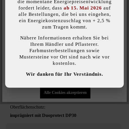
die momentane Energiepreisentwicklung
Produktart:
fordert leider, dass
ab 15. Mai 2026
auf
Terrassenplatten
alle Bestellungen, die bei uns eingehen,
ein Energiekostenzuschlag von + 2,5 %
Individuelle Cookies akzeptieren
zum Tragen kommt.
Veredelung:
feingestrahlt und diamantgebürstet
Nähere Informationen erhalten Sie bei
Diese Website verwendet Cookies, um Ihnen die bestmögliche
Ihrem Händler und Pflasterer.
Funktionalität bieten zu können...
Mehr Informationen
.
Farbmusterbestellungen sowie
Verwendungszweck:
Mustersteine vor Ort sind nach wie vor
Eingangsbereiche
, Gehwege
, Poolumrandungen
,
kostenlos.
Individuelle Einstellungen
Terrassen & Balkone
, Treppen & Stufen
, Trittplatten
Wir danken für Ihr Verständnis.
Nur funktionale Cookies akzeptieren
Kante:
Fase
Alle Cookies akzeptieren
Oberflächenschutz:
imprägniert mit Duoprotect DP30