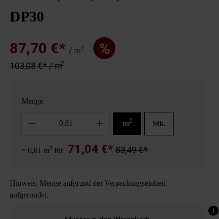
DP30
87,70 €*
%
2
/ m
2
103,08 €* / m
Menge
Anzahl
2
m
Stk.
71,04 €*
2
83,49 €*
= 0,81 m
für
Hinweis: Menge aufgrund der Verpackungseinheit
aufgerundet.
i