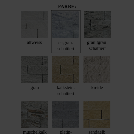
FARBE:
altweiss
granitgrau-
eisgrau-
schattiert
schattiert
grau
kalkstein-
kreide
schattiert
muschelkalk
platin-
sandgelb