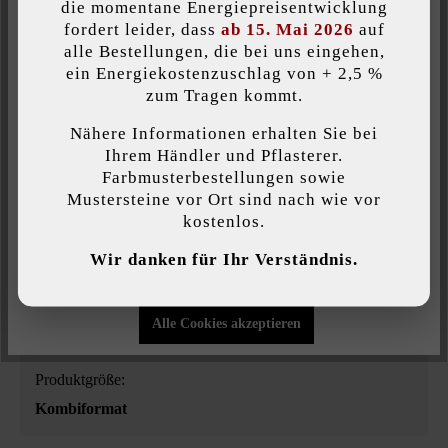
Artikelnummer:
21220
die momentane Energiepreisentwicklung
fordert leider, dass
ab 15. Mai 2026
auf
alle Bestellungen, die bei uns eingehen,
ein Energiekostenzuschlag von + 2,5 %
Individuelle Cookies akzeptieren
zum Tragen kommt.
Produktbeschreibung
Nähere Informationen erhalten Sie bei
Diese Website verwendet Cookies, um Ihnen die bestmögliche
Ihrem Händler und Pflasterer.
Wer Einfassungssteine mit unterschiedlichen Längen sucht, hat
Funktionalität bieten zu können...
Mehr Informationen
.
Farbmusterbestellungen sowie
mit unserem Einfassungsstein Gutshof eine besonders schöne
Mustersteine vor Ort sind nach wie vor
Variante gefunden. Die Steine sind gespalten, dadurch wirkt
kostenlos.
Individuelle Einstellungen
diese Oberfläche gleichzeitig naturnah und modern. Die
verschiedenen Längen des Steins unterstreichen die natürliche
Wir danken für Ihr Verständnis.
Nur funktionale Cookies akzeptieren
Optik.
Alle Cookies akzeptieren
Produktgröße:
Kombiformat