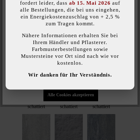
fordert leider, dass
ab 15. Mai 2026
auf
platin mittel-
porphyr-
quarzit-
alle Bestellungen, die bei uns eingehen,
kristall
schattiert
schattiert
ein Energiekostenzuschlag von + 2,5 %
Individuelle Cookies akzeptieren
feingestrahlt
zum Tragen kommt.
Nähere Informationen erhalten Sie bei
Diese Website verwendet Cookies, um Ihnen die bestmögliche
Ihrem Händler und Pflasterer.
Funktionalität bieten zu können...
Mehr Informationen
.
Farbmusterbestellungen sowie
Mustersteine vor Ort sind nach wie vor
quarzit
quarzit
sandgelb
kostenlos.
Individuelle Einstellungen
Wir danken für Ihr Verständnis.
Nur funktionale Cookies akzeptieren
Alle Cookies akzeptieren
sandgelb-
sandstein-
schiefer-
schattiert
schattiert
schattiert