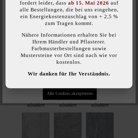
fordert leider, dass
ab 15. Mai 2026
auf
platin mittel-
porphyr-
quarzit-
alle Bestellungen, die bei uns eingehen,
kristall
schattiert
schattiert
ein Energiekostenzuschlag von + 2,5 %
Individuelle Cookies akzeptieren
feingestrahlt
zum Tragen kommt.
Nähere Informationen erhalten Sie bei
Diese Website verwendet Cookies, um Ihnen die bestmögliche
Ihrem Händler und Pflasterer.
Funktionalität bieten zu können...
Mehr Informationen
.
Farbmusterbestellungen sowie
Mustersteine vor Ort sind nach wie vor
quarzit
quarzit
sandgelb
kostenlos.
Individuelle Einstellungen
Wir danken für Ihr Verständnis.
Nur funktionale Cookies akzeptieren
Alle Cookies akzeptieren
sandgelb-
sandstein-
schiefer-
schattiert
schattiert
schattiert