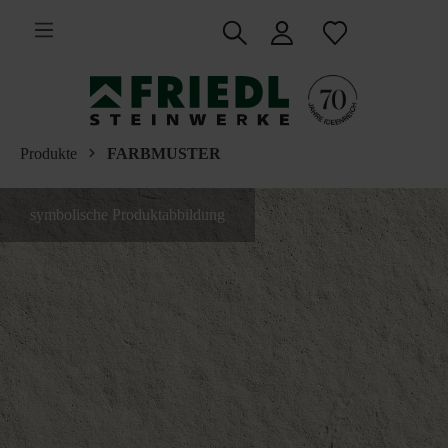
inhalt springen
Produkte
FARBMUSTER
symbolische Produktabbildung