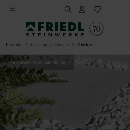
inhalt springen
Produkte
Gestaltungselemente
Zierkies
symbolische Produktabbildung