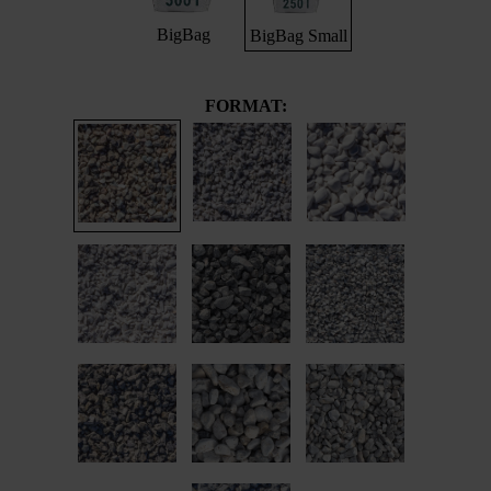
BigBag
BigBag Small
FORMAT: