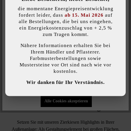
Inaktiv
Komfort (Google Maps)
die momentane Energiepreisentwicklung
203,88 €*
= 1 für
fordert leider, dass
ab 15. Mai 2026
auf
alle Bestellungen, die bei uns eingehen,
ein Energiekostenzuschlag von + 2,5 %
Individuelle Cookies akzeptieren
zum Tragen kommt.
Händler in der Nähe suchen
Nähere Informationen erhalten Sie bei
Diese Website verwendet Cookies, um Ihnen die bestmögliche
Ihrem Händler und Pflasterer.
Funktionalität bieten zu können...
Mehr Informationen
.
Zur Wunschliste hinzufügen
Farbmusterbestellungen sowie
Mustersteine vor Ort sind nach wie vor
Seite ausdrucken
kostenlos.
Individuelle Einstellungen
Artikelnummer:
23354
Wir danken für Ihr Verständnis.
Nur funktionale Cookies akzeptieren
Alle Cookies akzeptieren
Produktbeschreibung
Setzen Sie mit unseren Zierkiesen Highlights in Ihrer
Außenanlage: Als Gestaltungselement bei großen Flächen,