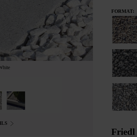
FORMAT:
White
ILS
Friedl