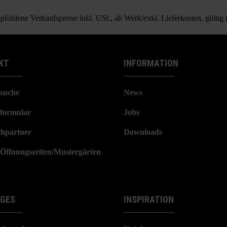
Zierkies
fohlene Verkaufspreise inkl. USt., ab Werk/exkl. Lieferkosten, gültig
KT
INFORMATION
suche
News
formular
Jobs
hpartner
Downloads
/Öffnungszeiten/Mustergärten
IGES
INSPIRATION