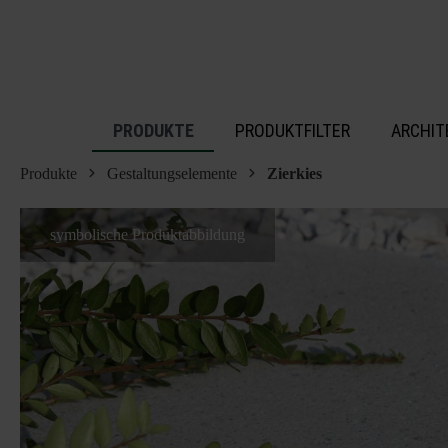
inhalt springen
PRODUKTE
PRODUKTFILTER
ARCHIT
Produkte
Gestaltungselemente
Zierkies
symbolische Produktabbildung