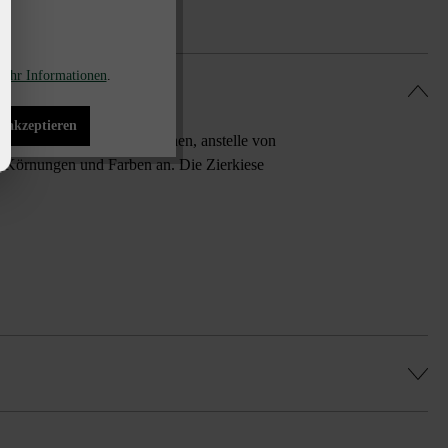
ehr Informationen
.
s akzeptieren
entlang von Mauern und Zäunen, anstelle von
en Körnungen und Farben an. Die Zierkiese