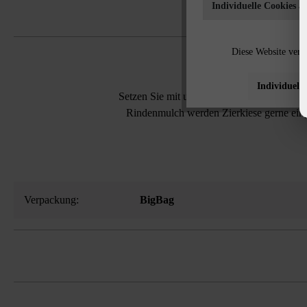
Individuelle Cookies a
Diese Website verw
Individuelle
Setzen Sie mit unseren Zierkiesen Highligh
Rindenmulch werden Zierkiese gerne einge
Verpackung:
BigBag