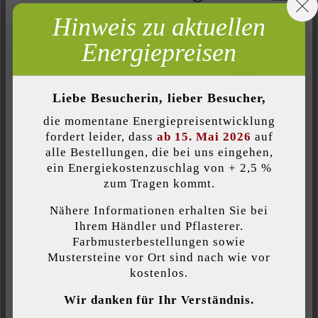
Hinweis zu aktuellen
Inaktiv
Marketing
Energiepreisen
Inaktiv
Analyse
Produktbeschreibung
Inaktiv
Komfort (Seitenfunktionalität)
Liebe Besucherin, lieber Besucher,
Dieses Montagezubehör kann für den Bodenspot Luna
Inaktiv
Komfort (Google Maps)
verwendet werden, wenn man ihr ein etwas anderes Aussehen
die momentane Energiepreisentwicklung
verleihen möchte und sie beispielsweise in ein Kiesbeet oder in
fordert leider, dass
ab 15. Mai 2026
auf
die Pflasterfläche integrieren möchte. Die Box 1 ist 10 x 10 cm
alle Bestellungen, die bei uns eingehen,
groß, das Gehäuse aus Kunststoff und die Abdeckplatte aus
ein Energiekostenzuschlag von + 2,5 %
Individuelle Cookies akzeptieren
zum Tragen kommt.
schwarzem eloxiertem Aluminium.
Nähere Informationen erhalten Sie bei
Diese Website verwendet Cookies, um Ihnen die bestmögliche
Ihrem Händler und Pflasterer.
Funktionalität bieten zu können...
Mehr Informationen
.
Farbmusterbestellungen sowie
Farbe:
Mustersteine vor Ort sind nach wie vor
kostenlos.
black
Individuelle Einstellungen
Wir danken für Ihr Verständnis.
Nur funktionale Cookies akzeptieren
Produktart: