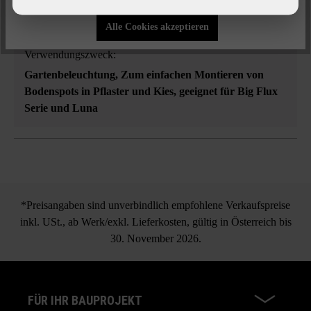
Gartenleuchten
Alle Cookies akzeptieren
Verwendungszweck:
Gartenbeleuchtung
, Zum einfachen Montieren von
Bodenspots in Pflaster und Kies, geeignet für Big Flux
Serie und Luna
*Preisangaben sind unverbindlich empfohlene Verkaufspreise
inkl. USt., ab Werk/exkl. Lieferkosten, gültig in Österreich bis
30. November 2026.
FÜR IHR BAUPROJEKT