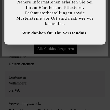
Nähere Informationen erhalten Sie bei
transparent
Diese Website verwendet Cookies, um Ihnen die bestmögliche
Ihrem Händler und Pflasterer.
Funktionalität bieten zu können...
Mehr Informationen
.
Farbmusterbestellungen sowie
Leistung in Watt:
Mustersteine vor Ort sind nach wie vor
kostenlos.
0.2 W
Individuelle Einstellungen
Wir danken für Ihr Verständnis.
Leuchtbereich in m:
Nur funktionale Cookies akzeptieren
0.25
Alle Cookies akzeptieren
Produktart:
Gartenleuchten
Leistung in
Voltampere:
0.2 VA
Verwendungszweck: