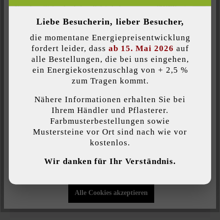
Inaktiv
Komfort (Seitenfunktionalität)
Liebe Besucherin, lieber Besucher,
Inaktiv
Komfort (Google Maps)
Produktbeschreibung
die momentane Energiepreisentwicklung
fordert leider, dass
ab 15. Mai 2026
auf
in-lite Scope Bodenplatte
alle Bestellungen, die bei uns eingehen,
ein Energiekostenzuschlag von + 2,5 %
Individuelle Cookies akzeptieren
zum Tragen kommt.
Nähere Informationen erhalten Sie bei
Diese Website verwendet Cookies, um Ihnen die bestmögliche
Farbe:
Ihrem Händler und Pflasterer.
Funktionalität bieten zu können...
Mehr Informationen
.
Farbmusterbestellungen sowie
black
Mustersteine vor Ort sind nach wie vor
kostenlos.
Individuelle Einstellungen
Produktart:
Wir danken für Ihr Verständnis.
Gartenleuchten
Nur funktionale Cookies akzeptieren
Verwendungszweck:
Alle Cookies akzeptieren
Accessoires von in-lite
, Gartenbeleuchtung