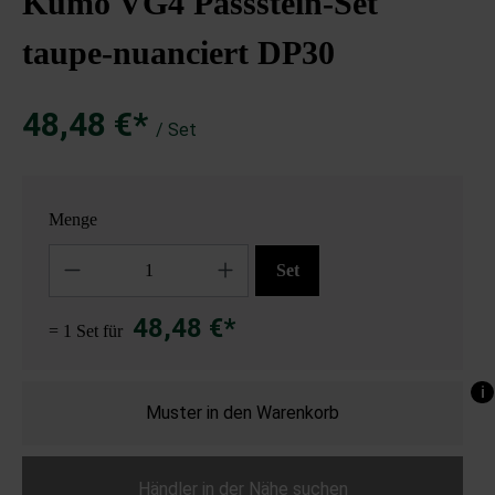
Kumo VG4 Passstein-Set
taupe-nuanciert DP30
48,48 €*
/ Set
Menge
Anzahl
Set
48,48 €*
= 1 Set für
i
Muster in den Warenkorb
Händler in der Nähe suchen