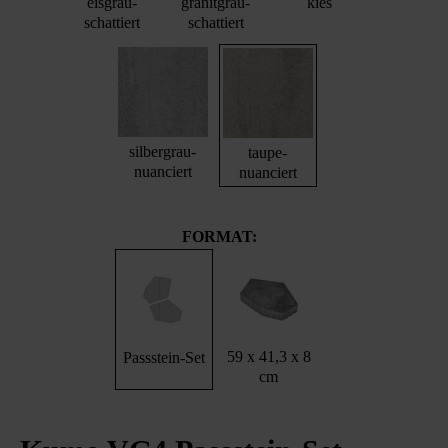
eisgrau-
granitgrau-
kies
schattiert
schattiert
silbergrau-
taupe-
nuanciert
nuanciert
FORMAT:
59 x 41,3 x 8
Passstein-Set
cm