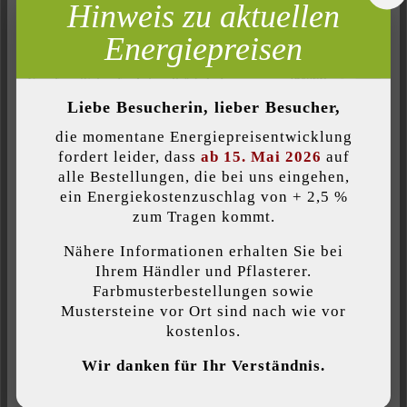
Hinweis zu aktuellen
Inaktiv
Marketing
Energiepreisen
Inaktiv
Analyse
Inaktiv
Belastbarkeit:
Komfort (Seitenfunktionalität)
Liebe Besucherin, lieber Besucher,
Pkw-Nutzung bis 3,5 t mit geringem
Inaktiv
Komfort (Google Maps)
Verkehrsaufkommen
die momentane Energiepreisentwicklung
fordert leider, dass
ab 15. Mai 2026
auf
alle Bestellungen, die bei uns eingehen,
Farbe:
ein Energiekostenzuschlag von + 2,5 %
Individuelle Cookies akzeptieren
taupe-nuanciert
zum Tragen kommt.
Nähere Informationen erhalten Sie bei
Oberflächenstruktur:
Diese Website verwendet Cookies, um Ihnen die bestmögliche
Ihrem Händler und Pflasterer.
eben
Funktionalität bieten zu können...
Mehr Informationen
.
Farbmusterbestellungen sowie
Mustersteine vor Ort sind nach wie vor
kostenlos.
Produktart:
Individuelle Einstellungen
Pflastersteine
Wir danken für Ihr Verständnis.
Nur funktionale Cookies akzeptieren
Verwendungszweck: