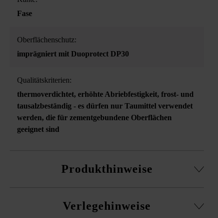
Fase
Oberflächenschutz:
imprägniert mit Duoprotect DP30
Qualitätskriterien:
thermoverdichtet
, erhöhte Abriebfestigkeit
, frost- und
tausalzbeständig - es dürfen nur Taumittel verwendet
werden, die für zementgebundene Oberflächen
geeignet sind
Produkthinweise
Transportschutz-Abstandhalter an zwei Seiten (bei
Verlegehinweise
Verwendung als Abdeckplatte sichtbar)