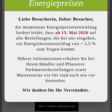
Energiepreisen
Inaktiv
Analyse
Inaktiv
Komfort (Seitenfunktionalität)
Liebe Besucherin, lieber Besucher,
Produktbeschreibung
Inaktiv
Komfort (Google Maps)
die momentane Energiepreisentwicklung
fordert leider, dass
ab 15. Mai 2026
auf
Das Besondere an der Largo Sichtkantenplatte sind die
alle Bestellungen, die bei uns eingehen,
färbigen Kanten, d. h. die Seitenflächen sind schöne
ein Energiekostenzuschlag von + 2,5 %
Individuelle Cookies akzeptieren
Ansichtsflächen. Die Platte wird daher zur Stufenverkleidung,
zum Tragen kommt.
als Abschlussplatte auf Terrassen oder um Pools verwendet.
Sie fragen sich, was der Unterschied zur herkömmlichen Largo
Nähere Informationen erhalten Sie bei
Diese Website verwendet Cookies, um Ihnen die bestmögliche
Ihrem Händler und Pflasterer.
Platte ist? Bei ihr ist an den Seiten der graue Kernbeton
Funktionalität bieten zu können...
Mehr Informationen
.
Farbmusterbestellungen sowie
sichtbar. Die Largo Sichtkantenplatte kann mit vielen
Mustersteine vor Ort sind nach wie vor
farbgleichen betonrauen Produkten kombiniert werden.
kostenlos.
Insbesondere für die Poolumrandung empfehlen wir eine
Individuelle Einstellungen
Kantenveredelung, dadurch wird die Seitenfläche haptisch
Wir danken für Ihr Verständnis.
besonders angenehm.
Nur funktionale Cookies akzeptieren
Alle Cookies akzeptieren