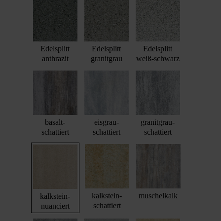
Edelsplitt
Edelsplitt
Edelsplitt
anthrazit
granitgrau
weiß-schwarz
basalt-
eisgrau-
granitgrau-
schattiert
schattiert
schattiert
kalkstein-
muschelkalk
kalkstein-
schattiert
nuanciert