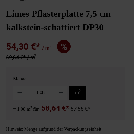
Limes Pflasterplatte 7,5 cm
kalkstein-schattiert DP30
54,30 €*
%
2
/ m
2
62,64 €* / m
Menge
Anzahl
2
m
58,64 €*
2
67,65 €*
= 1,08 m
für
Hinweis: Menge aufgrund der Verpackungseinheit