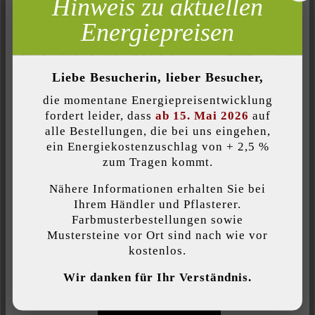
Hinweis zu aktuellen
Oberfläche des Limes Pflasters erzeugen die Anmutung eines
Inaktiv
Marketing
Natursteins. Dabei hat dieses Pflaster auch die Vorzüge von
Energiepreisen
Inaktiv
Analyse
Betonstein, wie geringe Maßabweichungen, Frost-
Tausalzbeständigkeit und Farbenvielfalt, zudem sind die Steine
Inaktiv
Komfort (Seitenfunktionalität)
werksseitig bereits imprägniert. Beim Limes erhalten Sie
Liebe Besucherin, lieber Besucher,
automatisch vier unterschiedliche Steingrößen, die
Inaktiv
Komfort (Google Maps)
die momentane Energiepreisentwicklung
unregelmäßig in Bahnen verlegt werden und fantastisch vor
fordert leider, dass
ab 15. Mai 2026
auf
modernen Häusern wirken. Limes gibt es auch mit Steindicke
alle Bestellungen, die bei uns eingehen,
4,5 cm – nur begehbar – für die Gestaltung von Terrassen,
ein Energiekostenzuschlag von + 2,5 %
Individuelle Cookies akzeptieren
Poolbereichen, Eingangsbereichen, Innenhöfen und
zum Tragen kommt.
Arkadengängen.
Nähere Informationen erhalten Sie bei
Diese Website verwendet Cookies, um Ihnen die bestmögliche
Ihrem Händler und Pflasterer.
Funktionalität bieten zu können...
Mehr Informationen
.
Farbmusterbestellungen sowie
Mustersteine vor Ort sind nach wie vor
Produktgröße:
kostenlos.
Individuelle Einstellungen
Kombiformat
Wir danken für Ihr Verständnis.
Nur funktionale Cookies akzeptieren
Belastbarkeit: