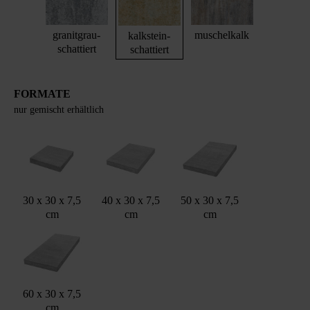
granitgrau-
muschelkalk
kalkstein-
schattiert
schattiert
FORMATE
nur gemischt erhältlich
30 x 30 x 7,5
40 x 30 x 7,5
50 x 30 x 7,5
cm
cm
cm
60 x 30 x 7,5
cm