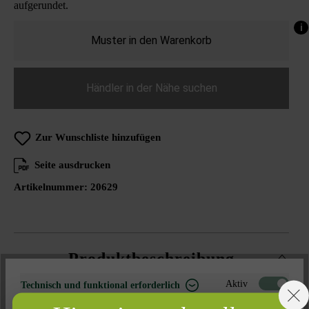
aufgerundet.
i
Muster in den Warenkorb
Händler in der Nähe suchen
Zur Wunschliste hinzufügen
Seite ausdrucken
Artikelnummer:
20629
Produktbeschreibung
Aktiv
Technisch und funktional erforderlich
Die unregelmäßig ausgestalteten Kanten und die strukturierte