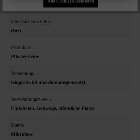
Alle Cookies akzeptieren
Edelsplitt anthrazit
Oberflächenstruktur:
eben
Produktart:
Pflastersteine
Veredelung:
feingestrahlt und diamantgebürstet
Verwendungszweck:
Einfahrten
, Gehwege
, öffentliche Plätze
Kante:
Mikrofase