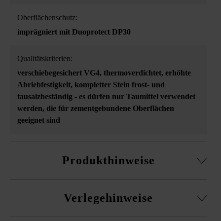
Oberflächenschutz:
imprägniert mit Duoprotect DP30
Qualitätskriterien:
verschiebegesichert VG4
, thermoverdichtet
, erhöhte
Abriebfestigkeit
, kompletter Stein frost- und
tausalzbeständig - es dürfen nur Taumittel verwendet
werden, die für zementgebundene Oberflächen
geeignet sind
Produkthinweise
In den Formatangaben der VG4-Produkte ist ein
Verlegehinweise
Fugenanteil von 5 mm empfohlener Mindestfugenbreite
berücksichtigt.