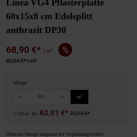
Linea VG4 Pflasterplatte
60x15x8 cm Edelsplitt
anthrazit DP30
68,90 €*
%
2
/ m
2
80,04 €* / m
Menge
Anzahl
2
m
62,01 €*
2
72,04 €*
= 0,9 m
für
Hinweis: Menge aufgrund der Verpackungseinheit