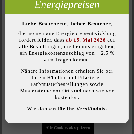
Energiepreisen
Produktbeschreibung
Inaktiv
Analyse
Inaktiv
Komfort (Seitenfunktionalität)
Die Mähkante erleichtert die Arbeit des Gärtners, denn sie ist
Liebe Besucherin, lieber Besucher,
ideal mit dem Rasenmäher zu befahren. Die Mähkante ist die
Inaktiv
Komfort (Google Maps)
optimale Trennung zwischen Pflanzbeeten und Rasenflächen
die momentane Energiepreisentwicklung
und wird als Randabschluss einfach in ein Splittbett verlegt.
fordert leider, dass
ab 15. Mai 2026
auf
alle Bestellungen, die bei uns eingehen,
Rundungen lassen sich mit ihr leicht ausführen, was zum
ein Energiekostenzuschlag von + 2,5 %
Anlegen der unterschiedlichsten Beetformen verlockt.
Individuelle Cookies akzeptieren
zum Tragen kommt.
Nähere Informationen erhalten Sie bei
Diese Website verwendet Cookies, um Ihnen die bestmögliche
Ihrem Händler und Pflasterer.
Funktionalität bieten zu können...
Mehr Informationen
.
Farbmusterbestellungen sowie
Belastbarkeit:
Mustersteine vor Ort sind nach wie vor
Pkw-Nutzung bis 3,5 t mit geringem
kostenlos.
Individuelle Einstellungen
Verkehrsaufkommen
Wir danken für Ihr Verständnis.
Nur funktionale Cookies akzeptieren
Farbe:
grau
Alle Cookies akzeptieren