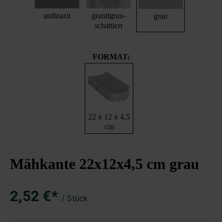
anthrazit
granitgrau-
grau
schattiert
FORMAT:
22 x 12 x 4,5
cm
Mähkante 22x12x4,5 cm grau
2,52 €*
/ Stück