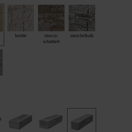
kreide
mocca-
muschelkalk
schattiert