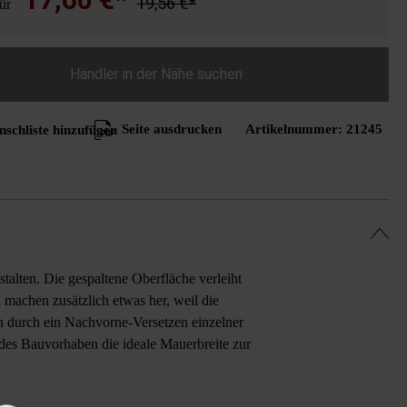
19,56 €*
für
Händler in der Nähe suchen
Seite ausdrucken
Artikelnummer:
21245
schliste hinzufügen
lten. Die gespaltene Oberfläche verleiht
machen zusätzlich etwas her, weil die
nn durch ein Nachvorne-Versetzen einzelner
edes Bauvorhaben die ideale Mauerbreite zur