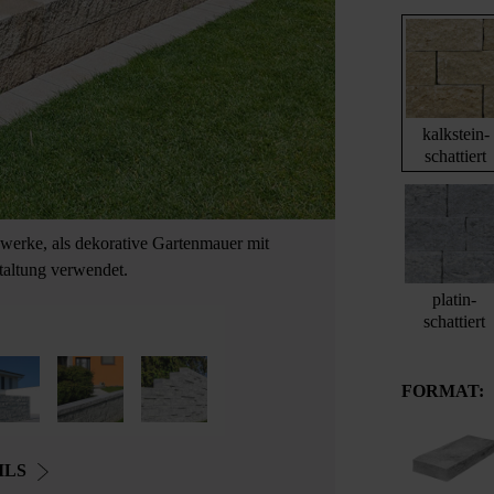
kalkstein-
schattiert
nwerke, als dekorative Gartenmauer mit
altung verwendet.
platin-
schattiert
FORMAT:
ILS