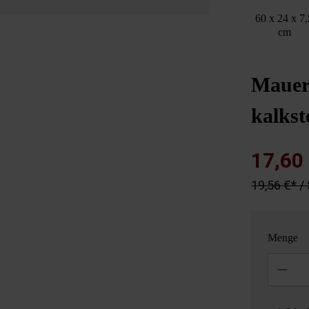
60 x 24 x 7,
cm
Mauer
kalkst
17,60
19,56 €* /
Menge
Anzahl