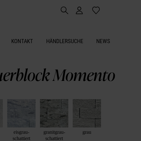
KONTAKT
HÄNDLERSUCHE
NEWS
erblock Momento
eisgrau-
granitgrau-
grau
schattiert
schattiert