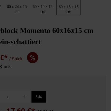
5
60 x 24 x 15
60 x 19 x 15
60 x 16 x 15
cm
cm
cm
block Momento 60x16x15 cm
ein-schattiert
 €*
%
/ Stück
 Stück
Stk.
17,60 €*