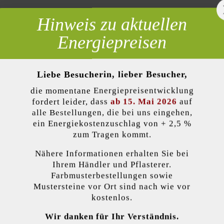
Hinweis zu aktuellen
Oberflächenstruktur:
strukt
 erforderlich
Energiepreisen
Veredelung:
gespa
Liebe Besucherin, lieber Besucher,
Kante:
ohne 
die momentane Energiepreisentwicklung
lität)
fordert leider, dass
ab 15. Mai 2026
auf
umittel nicht
alle Bestellungen, die bei uns eingehen,
ein Energiekostenzuschlag von + 2,5 %
zum Tragen kommt.
Nähere Informationen erhalten Sie bei
Produkthinweise
kzeptieren
Ihrem Händler und Pflasterer.
Farbmusterbestellungen sowie
Mustersteine vor Ort sind nach wie vor
hraue Seitenflächen
endet Cookies, um Ihnen die bestmögliche Funktionalität bieten zu können...
M
Verlegehinweise
kostenlos.
ehlen Friedl Steinwerke die nachträgliche Imprägnierung mittels Duop
Wir danken für Ihr Verständnis.
 Einstellungen
Nur funktionale Cookies akzeptieren
Alle Cookie