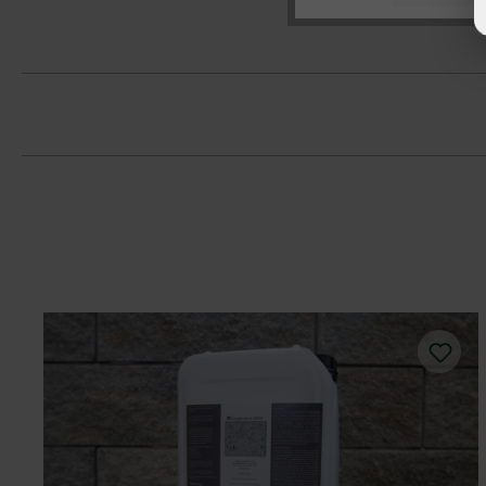
Es ist unbedingt erforderlich, Steine 
Bitte beachten Sie die Verlegehinweise
und Farbkonzentrationen zu vermeide
Beim Kleben, Mörteln und Verfugen e
mit und ohne Mörtelfuge zu verarbeite
Die Mauerbreite von 16 cm (MB16) eig
zum Ausmauern von nicht-tragenden 
Der Mauerblock Momento 60 x 24 x 7,5