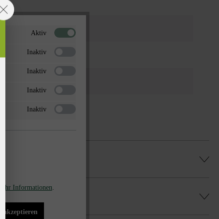
uriert
Aktiv
Inaktiv
lten
Inaktiv
Fase (scharfkantig)
Inaktiv
Inaktiv
ehr Informationen
.
rotect DP30 (Mitlieferung gegen Aufpreis
s akzeptieren