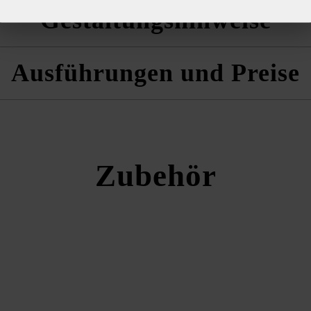
aus mehreren Paletten und Lagen gemischt zu verlegen, um ein natürlich
Gestaltungshinweise
 und die Produktdatenblätter unter Bautipps/Service.
n.
mpfehlen wir als Bindemittel Baumit plus Produkte zu verwenden, um
n
Ausführungen und Preise
net sich für statisch nicht anspruchsvolle Mauern wie Hochbeete, Br
Wänden, z. B. Ausmauern von Zaunfeldern.
 cm ist auch als Randeinfassung und Abdeckplatte einsetzbar.
Mauerblock Momento
Zubehör