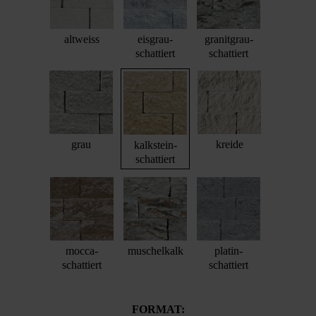
altweiss
eisgrau-
granitgrau-
schattiert
schattiert
grau
kreide
kalkstein-
schattiert
mocca-
muschelkalk
platin-
schattiert
schattiert
FORMAT: