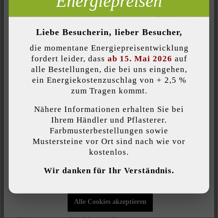
Energiepreisen
Inaktiv
Komfort (Seitenfunktionalität)
Liebe Besucherin, lieber Besucher,
Inaktiv
Komfort (Google Maps)
Farbe:
die momentane Energiepreisentwicklung
fordert leider, dass
ab 15. Mai 2026
auf
kalkstein-schattiert
alle Bestellungen, die bei uns eingehen,
ein Energiekostenzuschlag von + 2,5 %
Individuelle Cookies akzeptieren
Oberflächenstruktur:
zum Tragen kommt.
strukturiert
Nähere Informationen erhalten Sie bei
Diese Website verwendet Cookies, um Ihnen die bestmögliche
Ihrem Händler und Pflasterer.
Produktart:
Funktionalität bieten zu können...
Mehr Informationen
.
Farbmusterbestellungen sowie
Zaun- & Mauersteine
Mustersteine vor Ort sind nach wie vor
kostenlos.
Individuelle Einstellungen
Veredelung:
Wir danken für Ihr Verständnis.
Nur funktionale Cookies akzeptieren
gespalten
Alle Cookies akzeptieren
Verwendungszweck: