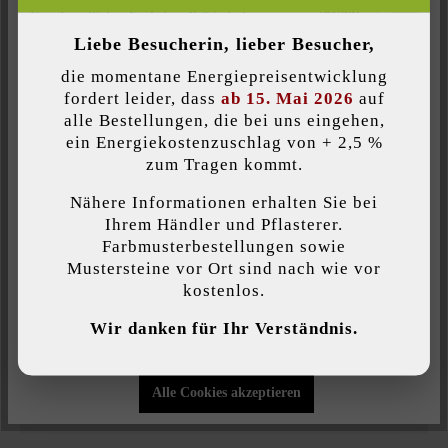
Inaktiv
Komfort (Seitenfunktionalität)
Liebe Besucherin, lieber Besucher,
Farbe:
Inaktiv
Komfort (Google Maps)
die momentane Energiepreisentwicklung
platin-schattiert
fordert leider, dass
ab 15. Mai 2026
auf
alle Bestellungen, die bei uns eingehen,
Oberflächenstruktur:
ein Energiekostenzuschlag von + 2,5 %
Individuelle Cookies akzeptieren
strukturiert
zum Tragen kommt.
Nähere Informationen erhalten Sie bei
Produktart:
Diese Website verwendet Cookies, um Ihnen die bestmögliche
Ihrem Händler und Pflasterer.
Funktionalität bieten zu können...
Mehr Informationen
.
Zaun- & Mauersteine
Farbmusterbestellungen sowie
Mustersteine vor Ort sind nach wie vor
kostenlos.
Veredelung:
Individuelle Einstellungen
gespalten
Wir danken für Ihr Verständnis.
Nur funktionale Cookies akzeptieren
Verwendungszweck:
Alle Cookies akzeptieren
Gartenmauern
, Hochbeete
, Zäune