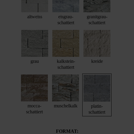
altweiss
eisgrau-
granitgrau-
schattiert
schattiert
grau
kalkstein-
kreide
schattiert
mocca-
muschelkalk
platin-
schattiert
schattiert
FORMAT: