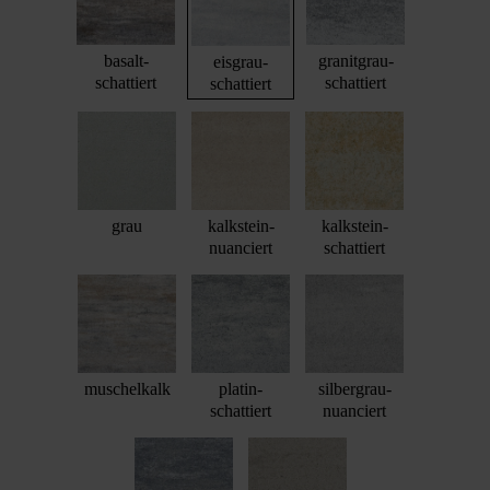
basalt-
granitgrau-
eisgrau-
schattiert
schattiert
schattiert
grau
kalkstein-
kalkstein-
nuanciert
schattiert
muschelkalk
platin-
silbergrau-
schattiert
nuanciert