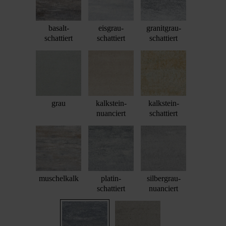
basalt-
eisgrau-
granitgrau-
schattiert
schattiert
schattiert
grau
kalkstein-
kalkstein-
nuanciert
schattiert
muschelkalk
platin-
silbergrau-
schattiert
nuanciert