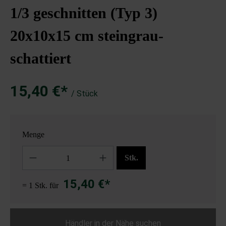
1/3 geschnitten (Typ 3)
20x10x15 cm steingrau-
schattiert
15,40 €*
/ Stück
Menge
Anzahl
Stk.
15,40 €*
= 1 Stk. für
Händler in der Nähe suchen