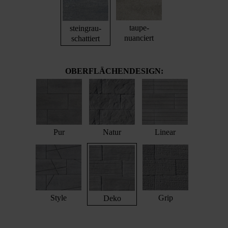
taupe-
steingrau-
nuanciert
schattiert
OBERFLÄCHENDESIGN:
Pur
Natur
Linear
Style
Grip
Deko