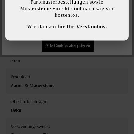
Farbmusterbestellungen sowie
Mustersteine vor Ort sind nach wie vor
kostenlos.
Individuelle Einstellungen
Wir danken für Ihr Verständnis.
Farbe:
Nur funktionale Cookies akzeptieren
steingrau-schattiert
Alle Cookies akzeptieren
Oberflächenstruktur:
eben
Produktart:
Zaun- & Mauersteine
Oberflächendesign:
Deko
Verwendungszweck: