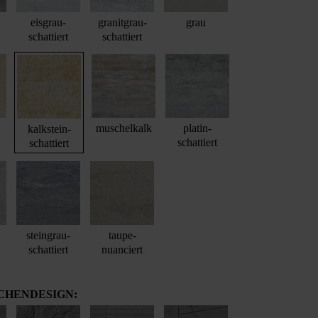
eisgrau-
granitgrau-
grau
schattiert
schattiert
muschelkalk
platin-
kalkstein-
schattiert
schattiert
steingrau-
taupe-
schattiert
nuanciert
CHENDESIGN: