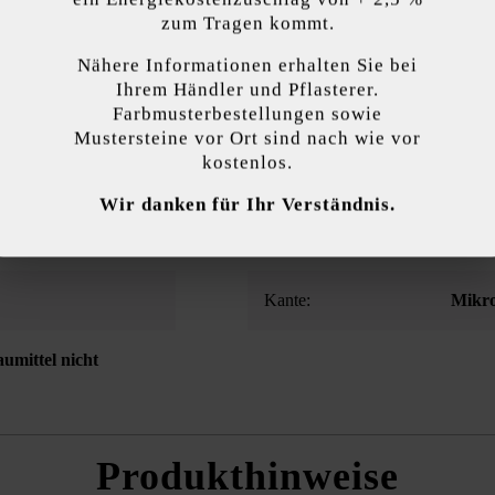
überzeugt durch seine moderne Steinlänge und die wunderschön zur 
zum Tragen kommt.
zigartige, patentierte Steinsystem. Darüber hinaus können durch die 
Nähere Informationen erhalten Sie bei
terschiedliche Farben für die Außen- und die Innenseite von Mauern 
kzeptieren
Ihrem Händler und Pflasterer.
Farbmusterbestellungen sowie
Mustersteine vor Ort sind nach wie vor
endet Cookies, um Ihnen die bestmögliche Funktionalität bieten zu können...
M
kostenlos.
Oberflächenstruktur:
eben
Wir danken für Ihr Verständnis.
 Einstellungen
Nur funktionale Cookies akzeptieren
Alle Cookie
Oberflächendesign:
Grip
Kante:
Mikro
umittel nicht
Produkthinweise