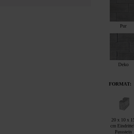
Pur
Deko
FORMAT:
20 x 10 x 1
cm Eindritte
Passstein