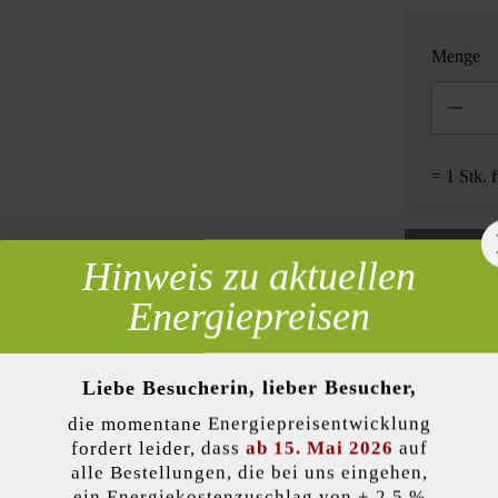
Menge
Anzahl
= 1 Stk. 
Hinweis zu aktuellen
 erforderlich
Energiepreisen
Zur Wun
Liebe Besucherin, lieber Besucher,
die momentane Energiepreisentwicklung
lität)
Produktbeschreibung
fordert leider, dass
ab 15. Mai 2026
auf
alle Bestellungen, die bei uns eingehen,
ein Energiekostenzuschlag von + 2,5 %