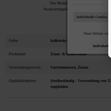
Der Modulus Pur Zaun- & Mauerstein 
Nuancierungen. Möglich macht dies das ein
Mauersteins un
Individuelle Cookies a
Diese Website verw
Farbe:
kalkstein-schattiert
Individuelle
Produktart:
Zaun- & Mauersteine
Verwendungszweck:
Gartenmauern
, Zäune
Qualitätskriterien:
frostbeständig - Verwendung von Ta
empfohlen