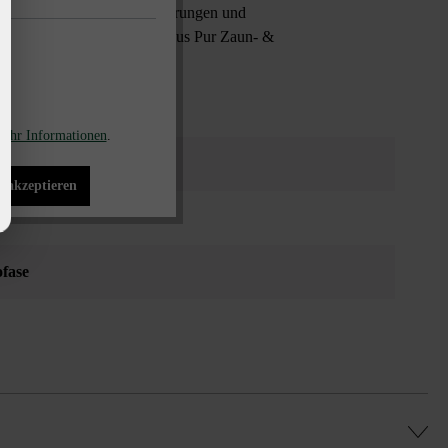
Geltung kommenden Schattierungen und
spezielle Bauweise des Modulus Pur Zaun- &
gewählt werden.
ehr Informationen
.
s akzeptieren
fase