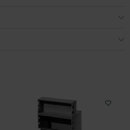
es, gleichmäßiges Farbenspiel zu erhalten
hiedlich gestaltet werden.
rgrau-nuancierten Zaunstein die Abdeckplatte
rotect DP30 (Mitlieferung gegen Aufpreis