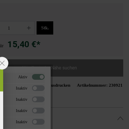
Stk.
15,40 €*
für
Händler in der Nähe suchen
Aktiv
Seite ausdrucken
Artikelnummer:
230921
schliste hinzufügen
Inaktiv
Inaktiv
Inaktiv
Inaktiv