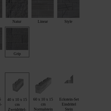
Natur
Linear
Style
Grip
5
60 x 10 x 15
Eckstein-Set
40 x 10 x 15
l-
cm
Eindrittel
cm
Normalstein
Stein
Zweidrittel-