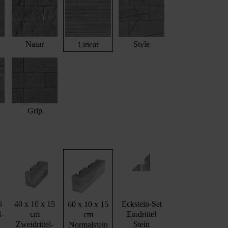
Natur
Style
Linear
Grip
5
40 x 10 x 15
Eckstein-Set
60 x 10 x 15
l-
cm
Eindrittel
cm
Zweidrittel-
Stein
Normalstein