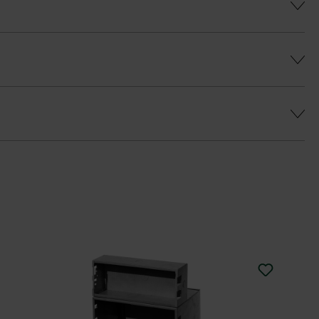
es, gleichmäßiges Farbenspiel zu erhalten
hiedlich gestaltet werden.
rgrau-nuancierten Zaunstein die Abdeckplatte
rotect DP30 (Mitlieferung gegen Aufpreis