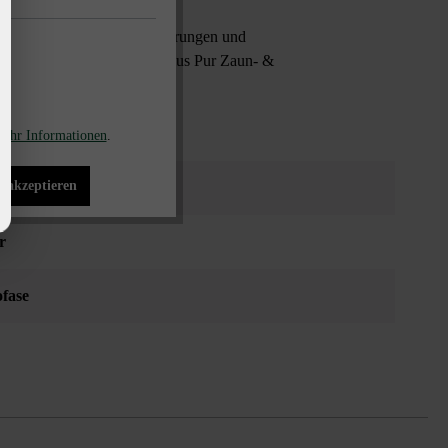
Geltung kommenden Schattierungen und
spezielle Bauweise des Modulus Pur Zaun- &
gewählt werden.
ehr Informationen
.
s akzeptieren
r
fase