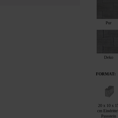
Pur
Deko
FORMAT:
20 x 10 x 1
cm Eindritte
Passstein