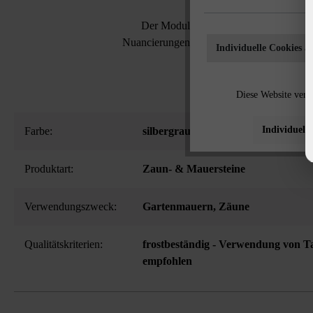
Der Modulus Pur Zaun- & Mauerstein 
Nuancierungen. Möglich macht dies das ein
Individuelle Cookies a
Mauersteins un
Diese Website verw
Individuelle
Farbe:
silbergrau-nuanciert
Produktart:
Zaun- & Mauersteine
Verwendungszweck:
Gartenmauern
, Zäune
Qualitätskriterien:
frostbeständig - Verwendung von Ta
empfohlen