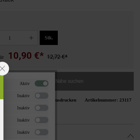
Stk.
10,90 €*
12,72 €*
für
Händler in der Nähe suchen
Aktiv
Inaktiv
Seite ausdrucken
Artikelnummer:
23117
schliste hinzufügen
Inaktiv
Inaktiv
Inaktiv