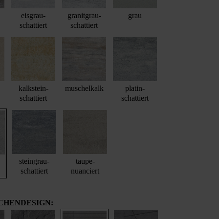
eisgrau-
granitgrau-
grau
schattiert
schattiert
kalkstein-
muschelkalk
platin-
schattiert
schattiert
steingrau-
taupe-
schattiert
nuanciert
CHENDESIGN: