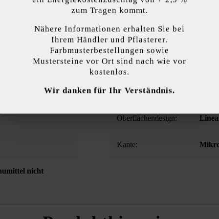
zum Tragen kommt.
überzeugt durch seine moderne Steinlänge und die wunderschön zur 
Nähere Informationen erhalten Sie bei
zigartige, patentierte Steinsystem. Darüber hinaus können durch die 
kzeptieren
Ihrem Händler und Pflasterer.
terschiedliche Farben für die Außen- und die Innenseite von Mauern 
Farbmusterbestellungen sowie
Mustersteine vor Ort sind nach wie vor
endet Cookies, um Ihnen die bestmögliche Funktionalität bieten zu können...
M
kostenlos.
Wir danken für Ihr Verständnis.
 Einstellungen
Nur funktionale Cookies akzeptieren
Alle Cookie
Oberflächenstruktur:
eben
Oberflächendesign:
Linea
Kante:
Mikro
umittel nicht