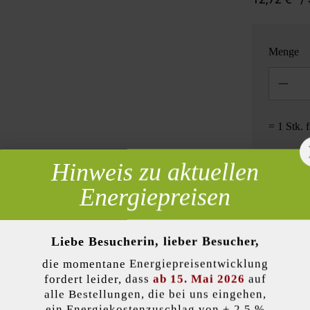
Menge
Anzahl
= 1 Stk. 
Hinweis zu aktuellen
 erforderlich
Energiepreisen
Zur Wun
Liebe Besucherin, lieber Besucher,
die momentane Energiepreisentwicklung
lität)
fordert leider, dass
ab 15. Mai 2026
auf
Produktbeschreibung
alle Bestellungen, die bei uns eingehen,
ein Energiekostenzuschlag von + 2,5 %