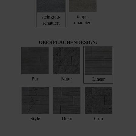
taupe-
steingrau-
nuanciert
schattiert
OBERFLÄCHENDESIGN:
Pur
Natur
Linear
Style
Deko
Grip