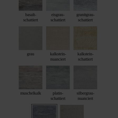
basalt-
eisgrau-
granitgrau-
schattiert
schattiert
schattiert
grau
kalkstein-
kalkstein-
nuanciert
schattiert
muschelkalk
platin-
silbergrau-
schattiert
nuanciert