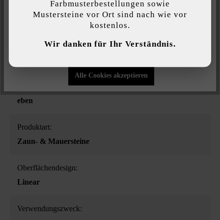
Farbmusterbestellungen sowie
Mustersteine vor Ort sind nach wie vor
kostenlos.
Individuelle Einstellungen
Wir danken für Ihr Verständnis.
Farbe:
Nur funktionale Cookies akzeptieren
steingrau-schattiert
Alle Cookies akzeptieren
Oberflächenstruktur:
eben
Produktart:
Zaun- & Mauersteine
Oberflächendesign:
Linear
Verwendungszweck: