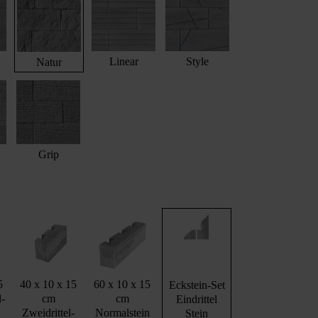
Linear
Style
Natur
Grip
5
40 x 10 x 15
60 x 10 x 15
Eckstein-Set
l-
cm
cm
Eindrittel
Zweidrittel-
Normalstein
Stein