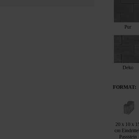
Pur
Deko
FORMAT:
20 x 10 x 1
cm Eindritte
Passstein