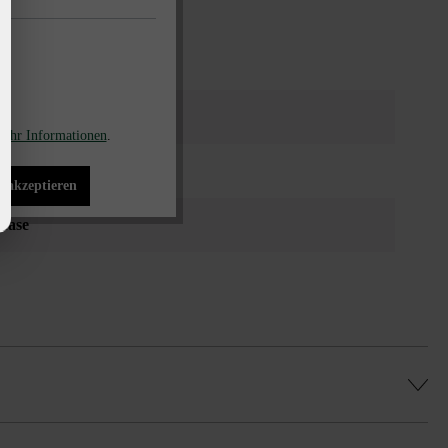
gewählt werden.
ehr Informationen
.
r
s akzeptieren
fase