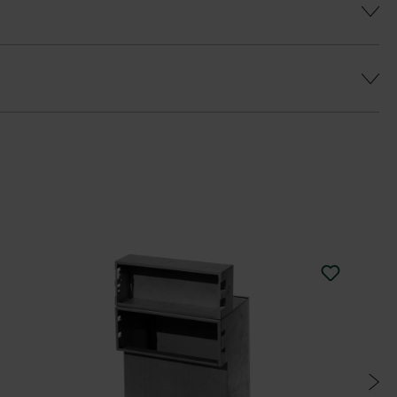
es, gleichmäßiges Farbenspiel zu erhalten
hiedlich gestaltet werden.
rgrau-nuancierten Zaunstein die Abdeckplatte
rotect DP30 (Mitlieferung gegen Aufpreis