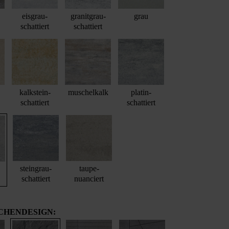
eisgrau-
granitgrau-
grau
schattiert
schattiert
kalkstein-
muschelkalk
platin-
schattiert
schattiert
steingrau-
taupe-
schattiert
nuanciert
CHENDESIGN: