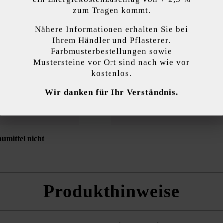
terschiedliche Farben für die Außen- und die Innenseite von Mauern 
zum Tragen kommt.
Nähere Informationen erhalten Sie bei
kzeptieren
Ihrem Händler und Pflasterer.
Farbmusterbestellungen sowie
Oberflächenstruktur:
eben
Mustersteine vor Ort sind nach wie vor
endet Cookies, um Ihnen die bestmögliche Funktionalität bieten zu können...
M
kostenlos.
Oberflächendesign:
Natu
Wir danken für Ihr Verständnis.
 Einstellungen
Nur funktionale Cookies akzeptieren
Alle Cookie
Kante:
Mikro
umittel nicht
Produkthinweise
teinen geschnitten, Eckstein-Sets und Abdeckplatte