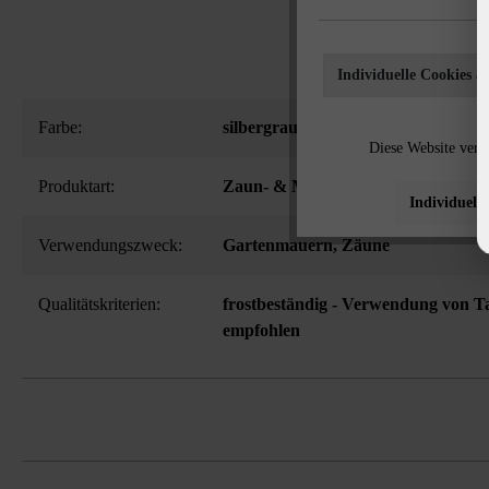
Mauersteins un
Individuelle Cookies a
Farbe:
silbergrau-nuanciert
Diese Website verw
Produktart:
Zaun- & Mauersteine
Individuelle
Verwendungszweck:
Gartenmauern
, Zäune
Qualitätskriterien:
frostbeständig - Verwendung von Ta
empfohlen
Bausteinsystem aus Normalstein, Passs