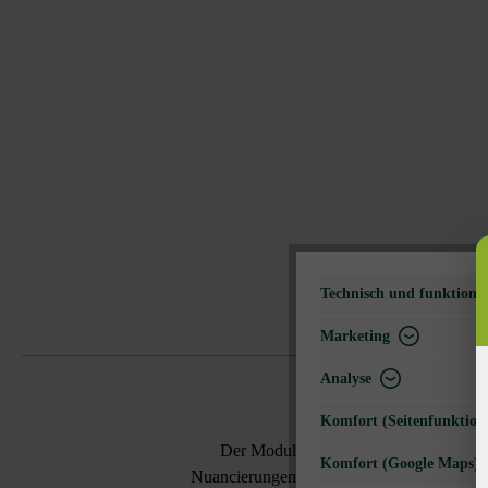
Technisch und funktional
Marketing
Analyse
Komfort (Seitenfunktiona
Der Modulus Pur Zaun- & Mauerstein 
Komfort (Google Maps)
Nuancierungen. Möglich macht dies das ein