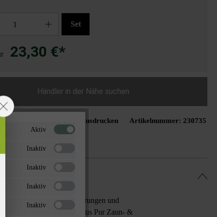
Set
23,30 €*
ür
Händler in der Nähe suchen
Seite ausdrucken
Artikelnummer:
230735
schliste hinzufügen
Aktiv
Inaktiv
Inaktiv
Inaktiv
Geltung kommenden Schattierungen und
Inaktiv
spezielle Bauweise des Modulus Pur Zaun- &