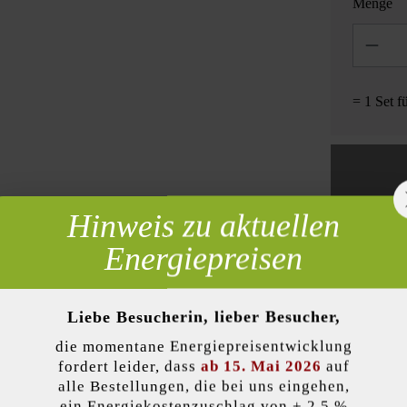
Menge
Anzahl
= 1 Set f
Hinweis zu aktuellen
Zur Wun
 erforderlich
Energiepreisen
Liebe Besucherin, lieber Besucher,
Produktbeschreibung
die momentane Energiepreisentwicklung
lität)
fordert leider, dass
ab 15. Mai 2026
auf
überzeugt durch seine moderne Steinlänge und die wunderschön zur 
alle Bestellungen, die bei uns eingehen,
zigartige, patentierte Steinsystem. Darüber hinaus können durch die 
ein Energiekostenzuschlag von + 2,5 %