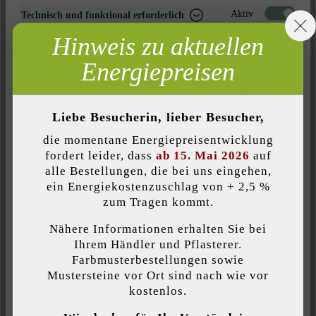
Seite ausdrucken
Aktiv
Technisch und funktional erforderlich
Artikelnummer:
22621
Hinweis zu aktuellen
Inaktiv
Marketing
Energiepreisen
Inaktiv
Analyse
Inaktiv
Komfort (Seitenfunktionalität)
Produktbeschreibung
Liebe Besucherin, lieber Besucher,
Inaktiv
Komfort (Google Maps)
die momentane Energiepreisentwicklung
Der Modulus Pur Zaun- & Mauerstein überzeugt durch seine
fordert leider, dass
ab 15. Mai 2026
auf
moderne Steinlänge und die wunderschön zur Geltung
alle Bestellungen, die bei uns eingehen,
kommenden Schattierungen und Nuancierungen. Möglich macht
ein Energiekostenzuschlag von + 2,5 %
Individuelle Cookies akzeptieren
dies das einzigartige, patentierte Steinsystem. Darüber hinaus
zum Tragen kommt.
können durch die spezielle Bauweise des Modulus Pur Zaun- &
Mauersteins unterschiedliche Farben für die Außen- und die
Nähere Informationen erhalten Sie bei
Diese Website verwendet Cookies, um Ihnen die bestmögliche
Ihrem Händler und Pflasterer.
Innenseite von Mauern gewählt werden.
Funktionalität bieten zu können...
Mehr Informationen
.
Farbmusterbestellungen sowie
Mustersteine vor Ort sind nach wie vor
kostenlos.
Individuelle Einstellungen