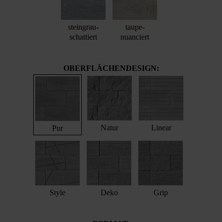
steingrau-
taupe-
schattiert
nuanciert
OBERFLÄCHENDESIGN:
Natur
Linear
Pur
Style
Deko
Grip