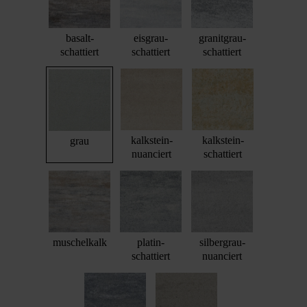
basalt-
eisgrau-
granitgrau-
schattiert
schattiert
schattiert
kalkstein-
kalkstein-
grau
nuanciert
schattiert
muschelkalk
platin-
silbergrau-
schattiert
nuanciert