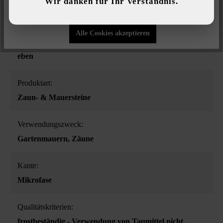
Wir danken für Ihr Verständnis.
Farbe:
Nur funktionale Cookies akzeptieren
grau
Alle Cookies akzeptieren
Oberflächenstruktur:
eben
Produktart:
Zaun- & Mauersteine
Verwendungszweck:
Gartenmauern
, Zäune
Kante:
Mikrofase
Qualitätskriterien:
frostbeständig - Verwendung von Taumittel nicht