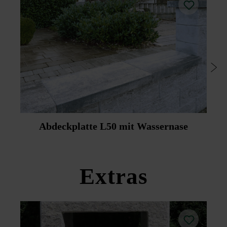
Innenseiten von Zäunen und Mauern farblich
unterschiedlich gestaltet werden.
Für den platin-schattierten Zaunstein steht die Abdeckplatte
in Platin dunkel zur Verfügung und für den silbergrau-
nuancierten Zaunstein die Abdeckplatte in Platin mittel
(Abdeckplatte nicht in Platin-schattiert und Silbergrau-
nuanciert erhältlich).
Um die Reinigung zu erleichtern, empfehlen Friedl
Steinwerke die nachträgliche Imprägnierung mittels
Duoprotect DP30 (Mitlieferung gegen Aufpreis möglich).
Abdeckplatte L50 mit Wassernase
Bitte beachten Sie die Verlegehinweise und die
Produktdatenblätter unter Bautipps/Service.
Extras