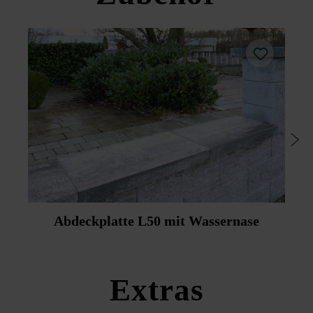
Passsteine geschnitten.
Aufgrund der einzigartigen Bauweise können Außen- und
Innenseiten von Zäunen und Mauern farblich
unterschiedlich gestaltet werden.
Für den platin-schattierten Zaunstein steht die Abdeckplatte
in Platin dunkel zur Verfügung und für den silbergrau-
nuancierten Zaunstein die Abdeckplatte in Platin mittel
(Abdeckplatte nicht in Platin-schattiert und Silbergrau-
nuanciert erhältlich).
Um die Reinigung zu erleichtern, empfehlen Friedl
Steinwerke die nachträgliche Imprägnierung mittels
Duoprotect DP30 (Mitlieferung gegen Aufpreis möglich).
Abdeckplatte L50 mit Wassernase
Bitte beachten Sie die Verlegehinweise und die
Produktdatenblätter unter Bautipps/Service.
Extras