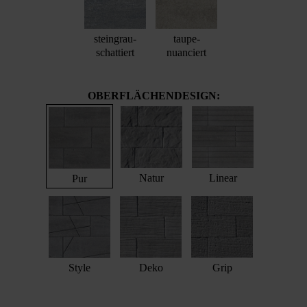
steingrau-
taupe-
schattiert
nuanciert
OBERFLÄCHENDESIGN:
Natur
Linear
Pur
Style
Deko
Grip