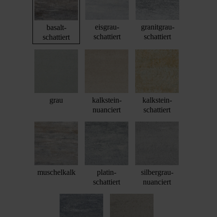
eisgrau-
granitgrau-
basalt-
schattiert
schattiert
schattiert
grau
kalkstein-
kalkstein-
nuanciert
schattiert
muschelkalk
platin-
silbergrau-
schattiert
nuanciert