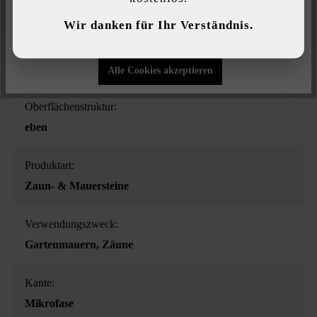
Individuelle Einstellungen
Wir danken für Ihr Verständnis.
Nur funktionale Cookies akzeptieren
Farbe:
basalt-schattiert
Alle Cookies akzeptieren
Oberflächenstruktur:
eben
Produktart:
Zaun- & Mauersteine
Verwendungszweck:
Gartenmauern
, Zäune
Kante:
Mikrofase