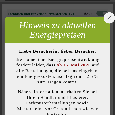
Zur Wunschliste hinzufügen
Aktiv
Technisch und funktional erforderlich
Seite ausdrucken
Hinweis zu aktuellen
Inaktiv
Marketing
Artikelnummer:
22578
Energiepreisen
Inaktiv
Analyse
Inaktiv
Komfort (Seitenfunktionalität)
Liebe Besucherin, lieber Besucher,
Inaktiv
Komfort (Google Maps)
Produktbeschreibung
die momentane Energiepreisentwicklung
fordert leider, dass
ab 15. Mai 2026
auf
Der Modulus Pur Zaun- & Mauerstein überzeugt durch seine
alle Bestellungen, die bei uns eingehen,
moderne Steinlänge und die wunderschön zur Geltung
ein Energiekostenzuschlag von + 2,5 %
Individuelle Cookies akzeptieren
kommenden Schattierungen und Nuancierungen. Möglich macht
zum Tragen kommt.
dies das einzigartige, patentierte Steinsystem. Darüber hinaus
Nähere Informationen erhalten Sie bei
können durch die spezielle Bauweise des Modulus Pur Zaun- &
Diese Website verwendet Cookies, um Ihnen die bestmögliche
Ihrem Händler und Pflasterer.
Mauersteins unterschiedliche Farben für die Außen- und die
Funktionalität bieten zu können...
Mehr Informationen
.
Farbmusterbestellungen sowie
Innenseite von Mauern gewählt werden.
Mustersteine vor Ort sind nach wie vor
kostenlos.