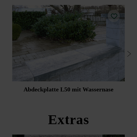
Aufgrund der einzigartigen Bauweise können Außen- und
Innenseiten von Zäunen und Mauern farblich
unterschiedlich gestaltet werden.
Für den platin-schattierten Zaunstein steht die Abdeckplatte
in Platin dunkel zur Verfügung und für den silbergrau-
nuancierten Zaunstein die Abdeckplatte in Platin mittel
(Abdeckplatte nicht in Platin-schattiert und Silbergrau-
nuanciert erhältlich).
Um die Reinigung zu erleichtern, empfehlen Friedl
Steinwerke die nachträgliche Imprägnierung mittels
Duoprotect DP30 (Mitlieferung gegen Aufpreis möglich).
Abdeckplatte L50 mit Wassernase
Bitte beachten Sie die Verlegehinweise und die
Produktdatenblätter unter Bautipps/Service.
Extras