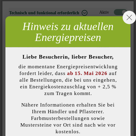
Zur Wunschliste hinzufügen
Aktiv
Technisch und funktional erforderlich
Seite ausdrucken
Hinweis zu aktuellen
Inaktiv
Marketing
Artikelnummer:
22588
Energiepreisen
Inaktiv
Analyse
Inaktiv
Komfort (Seitenfunktionalität)
Liebe Besucherin, lieber Besucher,
Produktbeschreibung
Inaktiv
Komfort (Google Maps)
die momentane Energiepreisentwicklung
fordert leider, dass
ab 15. Mai 2026
auf
Der Modulus Pur Zaun- & Mauerstein überzeugt durch seine
alle Bestellungen, die bei uns eingehen,
moderne Steinlänge und die wunderschön zur Geltung
ein Energiekostenzuschlag von + 2,5 %
Individuelle Cookies akzeptieren
kommenden Schattierungen und Nuancierungen. Möglich macht
zum Tragen kommt.
dies das einzigartige, patentierte Steinsystem. Darüber hinaus
können durch die spezielle Bauweise des Modulus Pur Zaun- &
Nähere Informationen erhalten Sie bei
Diese Website verwendet Cookies, um Ihnen die bestmögliche
Mauersteins unterschiedliche Farben für die Außen- und die
Ihrem Händler und Pflasterer.
Funktionalität bieten zu können...
Mehr Informationen
.
Farbmusterbestellungen sowie
Innenseite von Mauern gewählt werden.
Mustersteine vor Ort sind nach wie vor
kostenlos.
Individuelle Einstellungen