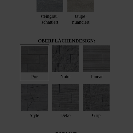
steingrau-
taupe-
schattiert
nuanciert
OBERFLÄCHENDESIGN:
Natur
Linear
Pur
Style
Deko
Grip