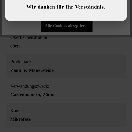
Wir danken für Ihr Verständnis.
Nur funktionale Cookies akzeptieren
Farbe:
grau
Alle Cookies akzeptieren
Oberflächenstruktur:
eben
Produktart:
Zaun- & Mauersteine
Verwendungszweck:
Gartenmauern
, Zäune
Kante:
Mikrofase