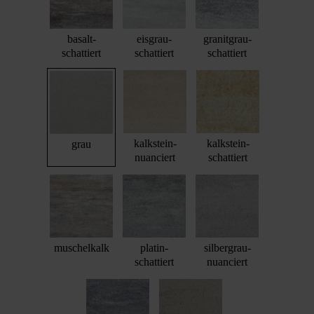
basalt-
eisgrau-
granitgrau-
schattiert
schattiert
schattiert
kalkstein-
kalkstein-
grau
nuanciert
schattiert
muschelkalk
platin-
silbergrau-
schattiert
nuanciert