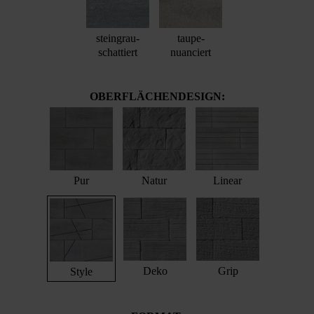
steingrau-
taupe-
schattiert
nuanciert
OBERFLÄCHENDESIGN:
Pur
Natur
Linear
Deko
Grip
Style