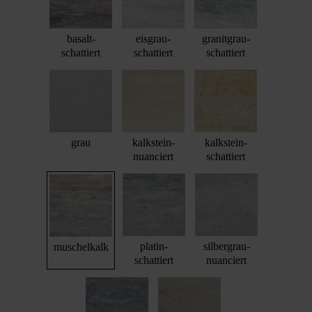
basalt-
eisgrau-
granitgrau-
schattiert
schattiert
schattiert
grau
kalkstein-
kalkstein-
nuanciert
schattiert
platin-
silbergrau-
muschelkalk
schattiert
nuanciert