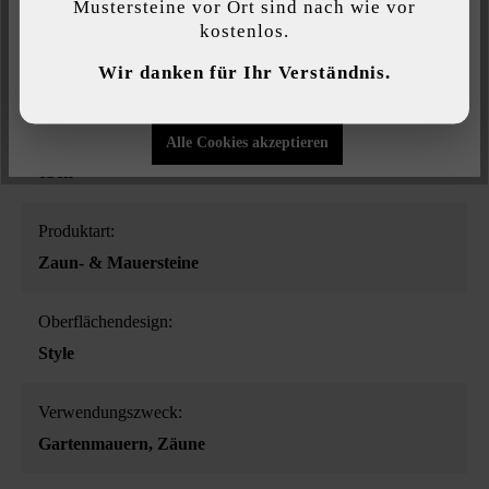
Mustersteine vor Ort sind nach wie vor
kostenlos.
Individuelle Einstellungen
Farbe:
Wir danken für Ihr Verständnis.
muschelkalk
Nur funktionale Cookies akzeptieren
Oberflächenstruktur:
Alle Cookies akzeptieren
eben
Produktart:
Zaun- & Mauersteine
Oberflächendesign:
Style
Verwendungszweck:
Gartenmauern
, Zäune