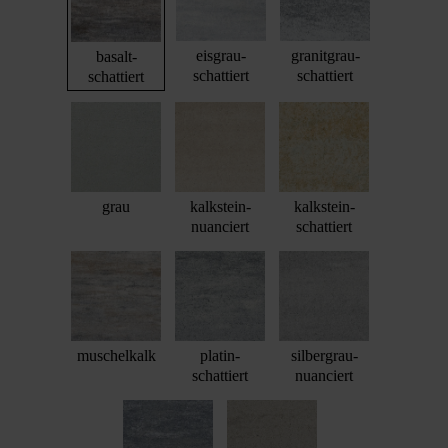
eisgrau-
granitgrau-
basalt-
schattiert
schattiert
schattiert
grau
kalkstein-
kalkstein-
nuanciert
schattiert
muschelkalk
platin-
silbergrau-
schattiert
nuanciert