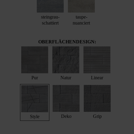
steingrau-
taupe-
schattiert
nuanciert
OBERFLÄCHENDESIGN:
Pur
Natur
Linear
Deko
Grip
Style