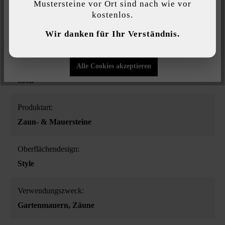
Mustersteine vor Ort sind nach wie vor
kostenlos.
Individuelle Einstellungen
Farbe:
Wir danken für Ihr Verständnis.
basalt-schattiert
Nur funktionale Cookies akzeptieren
Oberflächenstruktur:
Alle Cookies akzeptieren
eben
Produktart:
Zaun- & Mauersteine
Oberflächendesign:
Style
Verwendungszweck:
Gartenmauern
, Zäune